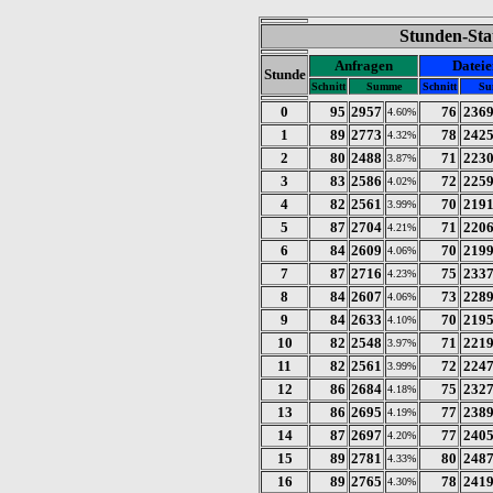
Stunden-Sta
Anfragen
Dateie
Stunde
Schnitt
Summe
Schnitt
Su
0
95
2957
76
236
4.60%
1
89
2773
78
242
4.32%
2
80
2488
71
223
3.87%
3
83
2586
72
225
4.02%
4
82
2561
70
219
3.99%
5
87
2704
71
220
4.21%
6
84
2609
70
219
4.06%
7
87
2716
75
233
4.23%
8
84
2607
73
228
4.06%
9
84
2633
70
219
4.10%
10
82
2548
71
221
3.97%
11
82
2561
72
224
3.99%
12
86
2684
75
232
4.18%
13
86
2695
77
238
4.19%
14
87
2697
77
240
4.20%
15
89
2781
80
248
4.33%
16
89
2765
78
241
4.30%