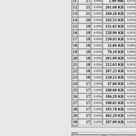
11
27
1.99 MB
0.04%
0.07%
12
21
261.68 KB
0.03%
0.01%
13
21
260.20 KB
0.03%
0.01%
14
20
245.55 KB
0.03%
0.01%
15
19
331.02 KB
0.03%
0.01%
16
19
228.96 KB
0.03%
0.01%
17
19
230.93 KB
0.03%
0.01%
18
18
32.86 KB
0.03%
0.00%
19
18
70.19 KB
0.03%
0.00%
20
18
201.99 KB
0.03%
0.01%
21
18
212.03 KB
0.03%
0.01%
22
18
207.25 KB
0.03%
0.01%
23
18
220.22 KB
0.03%
0.01%
24
17
47.68 KB
0.03%
0.00%
25
17
188.68 KB
0.03%
0.01%
26
17
186.29 KB
0.03%
0.01%
27
17
190.02 KB
0.03%
0.01%
28
17
195.78 KB
0.03%
0.01%
29
17
402.29 KB
0.03%
0.01%
30
17
207.09 KB
0.03%
0.01%