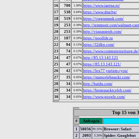
16
700
https://www.iarena.ro/
1.09%
17
538
https://www.dmr.bg/
0.84%
18
519
https://viagramask.com/
0.81%
19
253
http://remmont.com/walmart-caree
0.39%
20
253
http://viagarapph.com/
0.39%
21
187
https://poollife.ru
0.29%
22
94
https://l2dkp.com/
0.15%
23
74
https://www.computerzeitung.de/
0.12%
24
47
http://85.13.143.121
0.07%
25
47
https://85.13.143.121/
0.07%
26
42
https://lex77.yurizm.cyou/
0.07%
27
35
https://starscelebnackt.com/
0.05%
28
34
http://baidu.com/
0.05%
29
34
https://bestenacktceleb.com/
0.05%
30
34
https://www.google.com/
0.05%
Top 15 von
#
Anfragen
1
58056
Browser: Safari
90.35%
2
2093
Spider: Googlebot
3.26%