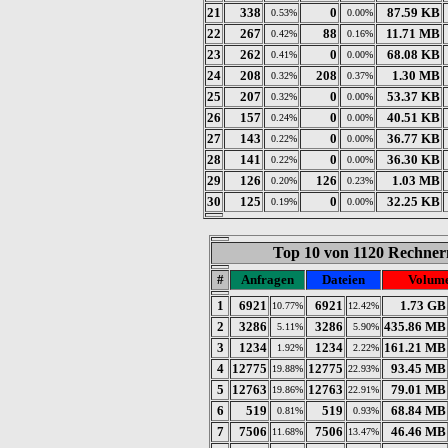
21
338
0
87.59 KB
0.53%
0.00%
22
267
88
11.71 MB
0.42%
0.16%
23
262
0
68.08 KB
0.41%
0.00%
24
208
208
1.30 MB
0.32%
0.37%
25
207
0
53.37 KB
0.32%
0.00%
26
157
0
40.51 KB
0.24%
0.00%
27
143
0
36.77 KB
0.22%
0.00%
28
141
0
36.30 KB
0.22%
0.00%
29
126
126
1.03 MB
0.20%
0.23%
30
125
0
32.25 KB
0.19%
0.00%
Top 10 von 1120 Rechnern
#
Anfragen
Dateien
Volum
1
6921
6921
1.73 GB
10.77%
12.42%
2
3286
3286
435.86 MB
5.11%
5.90%
3
1234
1234
161.21 MB
1.92%
2.22%
4
12775
12775
93.45 MB
19.88%
22.93%
5
12763
12763
79.01 MB
19.86%
22.91%
6
519
519
68.84 MB
0.81%
0.93%
7
7506
7506
46.46 MB
11.68%
13.47%