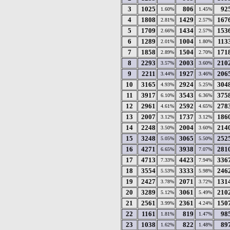
3
1025
806
92
1.60%
1.45%
4
1808
1429
167
2.81%
2.57%
5
1709
1434
153
2.66%
2.57%
6
1289
1004
113
2.01%
1.80%
7
1858
1504
171
2.89%
2.70%
8
2293
2003
210
3.57%
3.60%
9
2211
1927
206
3.44%
3.46%
10
3165
2924
304
4.93%
5.25%
11
3917
3543
375
6.10%
6.36%
12
2961
2592
278
4.61%
4.65%
13
2007
1737
186
3.12%
3.12%
14
2248
2004
214
3.50%
3.60%
15
3248
3065
252
5.05%
5.50%
16
4271
3938
281
6.65%
7.07%
17
4713
4423
336
7.33%
7.94%
18
3554
3333
246
5.53%
5.98%
19
2427
2071
131
3.78%
3.72%
20
3289
3061
210
5.12%
5.49%
21
2561
2361
150
3.99%
4.24%
22
1161
819
98
1.81%
1.47%
23
1038
822
89
1.62%
1.48%