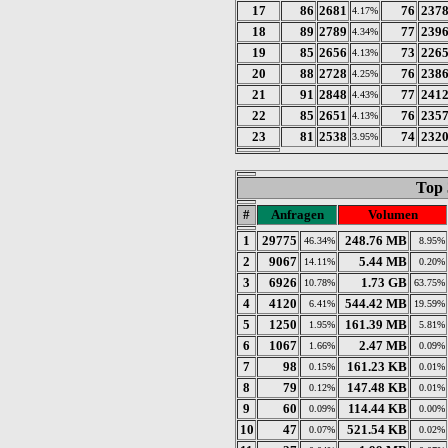
17
86
2681
76
237
4.17%
18
89
2789
77
239
4.34%
19
85
2656
73
226
4.13%
20
88
2728
76
238
4.25%
21
91
2848
77
241
4.43%
22
85
2651
76
235
4.13%
23
81
2538
74
232
3.95%
Top 
#
Anfragen
Volumen
1
29775
248.76 MB
46.34%
8.95%
2
9067
5.44 MB
14.11%
0.20%
3
6926
1.73 GB
10.78%
63.75%
4
4120
544.42 MB
6.41%
19.59%
5
1250
161.39 MB
1.95%
5.81%
6
1067
2.47 MB
1.66%
0.09%
7
98
161.23 KB
0.15%
0.01%
8
79
147.48 KB
0.12%
0.01%
9
60
114.44 KB
0.09%
0.00%
10
47
521.54 KB
0.07%
0.02%