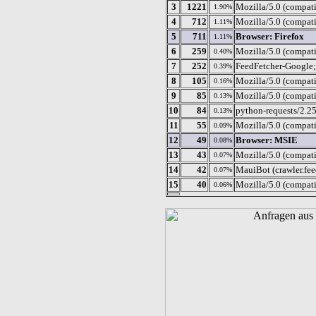
3
1221
Mozilla/5.0 (compat
1.90%
4
712
Mozilla/5.0 (compat
1.11%
5
711
Browser: Firefox
1.11%
6
259
Mozilla/5.0 (compati
0.40%
7
252
FeedFetcher-Google;
0.39%
8
105
Mozilla/5.0 (compati
0.16%
9
85
Mozilla/5.0 (compat
0.13%
10
84
python-requests/2.25
0.13%
11
55
Mozilla/5.0 (compati
0.09%
12
49
Browser: MSIE
0.08%
13
43
Mozilla/5.0 (compat
0.07%
14
42
MauiBot (crawler.f
0.07%
15
40
Mozilla/5.0 (compati
0.06%