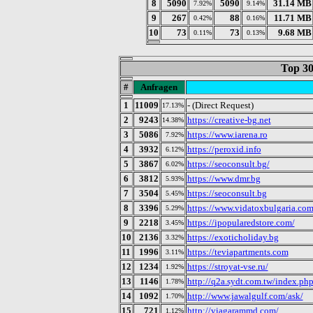
8
5090
5090
31.14 MB
7.92%
9.14%
9
267
88
11.71 MB
0.42%
0.16%
10
73
73
9.68 MB
0.11%
0.13%
Top 30
#
Anfragen
1
11009
- (Direct Request)
17.13%
2
9243
https://creative-bg.net
14.38%
3
5086
https://www.iarena.ro
7.92%
4
3932
https://peroxid.info
6.12%
5
3867
https://seoconsult.bg/
6.02%
6
3812
https://www.dmr.bg
5.93%
7
3504
https://seoconsult.bg
5.45%
8
3396
https://www.vidatoxbulgaria.co
5.29%
9
2218
https://ipopularedstore.com/
3.45%
10
2136
https://exoticholiday.bg
3.32%
11
1996
https://teviapartments.com
3.11%
12
1234
https://stroyat-vse.ru/
1.92%
13
1146
http://q2a.sydt.com.tw/index.ph
1.78%
14
1092
http://www.jawalgulf.com/ask/
1.70%
15
721
http://viagarammd.com/
1.12%