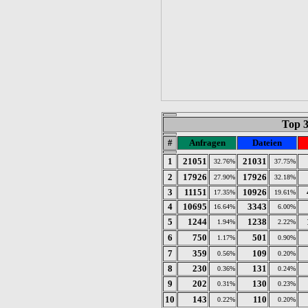
Top 
#
Anfragen
Dateien
1
21051
21031
32.76%
37.75%
2
17926
17926
27.90%
32.18%
3
11151
10926
17.35%
19.61%
4
10695
3343
16.64%
6.00%
5
1244
1238
1.94%
2.22%
6
750
501
1.17%
0.90%
7
359
109
0.56%
0.20%
8
230
131
0.36%
0.24%
9
202
130
0.31%
0.23%
10
143
110
0.22%
0.20%