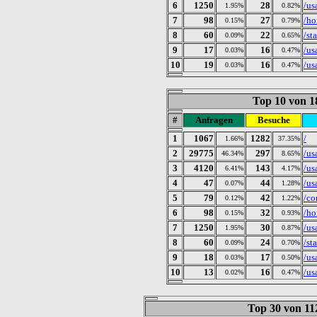
6
1250
28
/us
1.95%
0.82%
7
98
27
/h
0.15%
0.79%
8
60
22
/sta
0.09%
0.65%
9
17
16
/us
0.03%
0.47%
10
19
16
/us
0.03%
0.47%
Top 10 von 1
#
Anfragen
Besuche
1
1067
1282
/
1.66%
37.35%
2
29775
297
/us
46.34%
8.65%
3
4120
143
/us
6.41%
4.17%
4
47
44
/us
0.07%
1.28%
5
79
42
/co
0.12%
1.22%
6
98
32
/h
0.15%
0.93%
7
1250
30
/us
1.95%
0.87%
8
60
24
/sta
0.09%
0.70%
9
18
17
/us
0.03%
0.50%
10
13
16
/us
0.02%
0.47%
Top 30 von 11