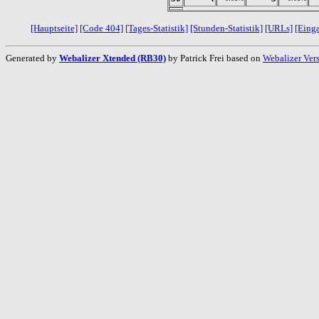
[Hauptseite]
[Code 404]
[Tages-Statistik]
[Stunden-Statistik]
[URLs]
[Eing
Generated by
Webalizer Xtended (RB30)
by Patrick Frei based on
Webalizer Ver