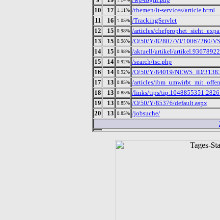
10
17
/themen/it-services/article.html
1.11%
11
16
/TrackingServlet
1.05%
12
15
/articles/chefprophet_sieht_ex
0.98%
13
15
/O/50/Y/82807/VI/10067260/VS/
0.98%
14
15
/aktuell/artikel/artikel.936789
0.98%
15
14
/search/tsc.php
0.92%
16
14
/O/50/Y/84019/NEWS_ID/31383/
0.92%
17
13
/articles/ibm_umwirbt_mit_off
0.85%
18
13
/links/tips/tip.1048855351.2826
0.85%
19
13
/O/50/Y/85376/default.aspx
0.85%
20
13
/jobsuche/
0.85%