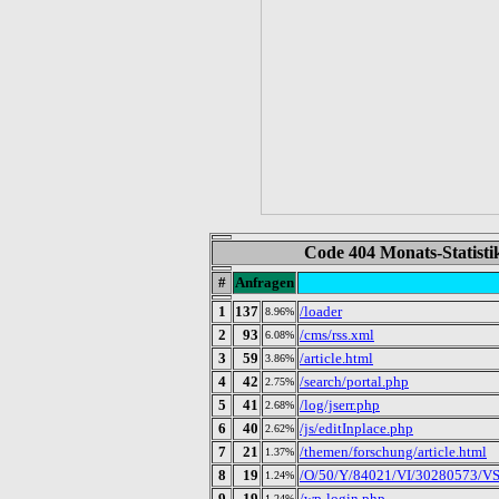
Code 404 Monats-Statisti
#
Anfragen
1
137
/loader
8.96%
2
93
/cms/rss.xml
6.08%
3
59
/article.html
3.86%
4
42
/search/portal.php
2.75%
5
41
/log/jserr.php
2.68%
6
40
/js/editInplace.php
2.62%
7
21
/themen/forschung/article.html
1.37%
8
19
/O/50/Y/84021/VI/30280573/V
1.24%
9
19
/wp-login.php
1.24%