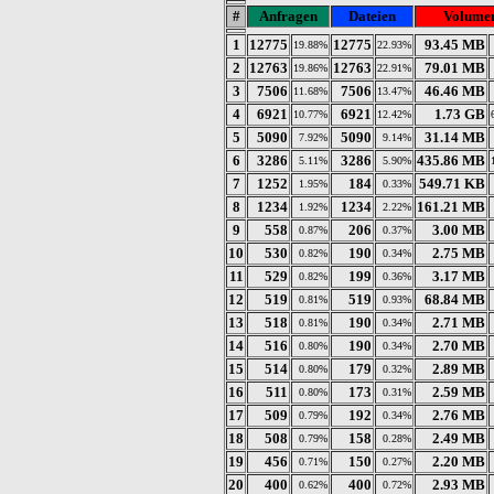
#
Anfragen
Dateien
Volume
1
12775
12775
93.45 MB
19.88%
22.93%
2
12763
12763
79.01 MB
19.86%
22.91%
3
7506
7506
46.46 MB
11.68%
13.47%
4
6921
6921
1.73 GB
10.77%
12.42%
5
5090
5090
31.14 MB
7.92%
9.14%
6
3286
3286
435.86 MB
5.11%
5.90%
7
1252
184
549.71 KB
1.95%
0.33%
8
1234
1234
161.21 MB
1.92%
2.22%
9
558
206
3.00 MB
0.87%
0.37%
10
530
190
2.75 MB
0.82%
0.34%
11
529
199
3.17 MB
0.82%
0.36%
12
519
519
68.84 MB
0.81%
0.93%
13
518
190
2.71 MB
0.81%
0.34%
14
516
190
2.70 MB
0.80%
0.34%
15
514
179
2.89 MB
0.80%
0.32%
16
511
173
2.59 MB
0.80%
0.31%
17
509
192
2.76 MB
0.79%
0.34%
18
508
158
2.49 MB
0.79%
0.28%
19
456
150
2.20 MB
0.71%
0.27%
20
400
400
2.93 MB
0.62%
0.72%