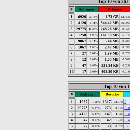
Top 10 von 361
#
Anfragen
Volumen
1
6926
1.73 GB
10.78%
63.75%
2
4120
544.42 MB
6.41%
19.59%
3
29775
248.76 MB
46.34%
8.95%
4
1250
161.39 MB
1.95%
5.81%
5
9067
5.44 MB
14.11%
0.20%
6
1067
2.47 MB
1.66%
0.09%
7
27
1.99 MB
0.04%
0.07%
8
12
1.65 MB
0.02%
0.06%
9
47
521.54 KB
0.07%
0.02%
10
17
402.29 KB
0.03%
0.01%
Top 10 von 1
#
Anfragen
Besuche
1
1067
1317
/
1.66%
38.77%
2
29775
273
/us
46.34%
8.04%
3
4120
147
/us
6.41%
4.33%
4
47
42
/us
0.07%
1.24%
5
79
33
/co
0.12%
0.97%