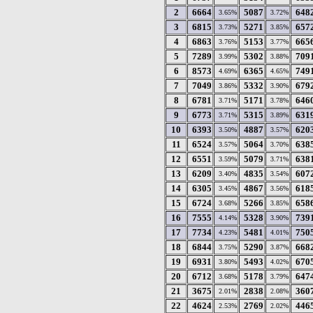
2
6664
5087
648
3.65%
3.72%
3
6815
5271
657
3.73%
3.85%
4
6863
5153
665
3.76%
3.77%
5
7289
5302
709
3.99%
3.88%
6
8573
6365
749
4.69%
4.65%
7
7049
5332
679
3.86%
3.90%
8
6781
5171
646
3.71%
3.78%
9
6773
5315
631
3.71%
3.89%
10
6393
4887
620
3.50%
3.57%
11
6524
5064
638
3.57%
3.70%
12
6551
5079
638
3.59%
3.71%
13
6209
4835
607
3.40%
3.54%
14
6305
4867
618
3.45%
3.56%
15
6724
5266
658
3.68%
3.85%
16
7555
5328
739
4.14%
3.90%
17
7734
5481
750
4.23%
4.01%
18
6844
5290
668
3.75%
3.87%
19
6931
5493
670
3.80%
4.02%
20
6712
5178
647
3.68%
3.79%
21
3675
2838
360
2.01%
2.08%
22
4624
2769
446
2.53%
2.02%