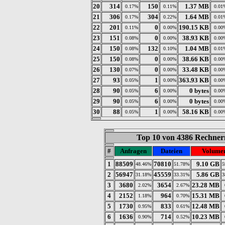
20
314
150
1.37 MB
0.17%
0.11%
0.01
21
306
304
1.64 MB
0.17%
0.22%
0.01
22
201
0
190.15 KB
0.11%
0.00%
0.00
23
151
0
38.93 KB
0.08%
0.00%
0.00
24
150
132
1.04 MB
0.08%
0.10%
0.01
25
150
0
38.66 KB
0.08%
0.00%
0.00
26
130
0
33.48 KB
0.07%
0.00%
0.00
27
93
1
363.93 KB
0.05%
0.00%
0.00
28
90
6
0 bytes
0.05%
0.00%
0.00
29
90
6
0 bytes
0.05%
0.00%
0.00
30
88
1
58.16 KB
0.05%
0.00%
0.00
Top 10 von 4386 Rechnern
#
Anfragen
Dateien
Volume
1
88509
70810
9.10 GB
48.46%
51.78%
5
2
56947
45559
5.86 GB
31.18%
33.31%
3
3
3680
3654
23.28 MB
2.02%
2.67%
4
2152
964
15.31 MB
1.18%
0.70%
5
1730
833
12.48 MB
0.95%
0.61%
6
1636
714
10.23 MB
0.90%
0.52%