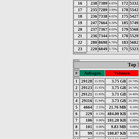
16
238
7389
172
5332
4.05%
17
235
7289
178
5542
3.99%
18
236
7338
175
5427
4.02%
19
247
7664
185
5749
4.20%
20
237
7367
179
5568
4.03%
21
236
7344
178
5529
4.02%
22
280
8698
183
5682
4.76%
23
220
6849
171
5323
3.75%
Top 
#
Anfragen
Volumen
1
29128
3.75 GB
15.95%
24.74%
2
29123
3.75 GB
15.95%
24.74%
3
29121
3.71 GB
15.95%
24.46%
4
29116
3.73 GB
15.94%
24.59%
5
4664
21.76 MB
2.55%
0.14%
6
229
484.00 KB
0.13%
0.00%
7
106
101.20 KB
0.06%
0.00%
8
101
9.83 MB
0.06%
0.06%
9
99
180.87 KB
0.05%
0.00%