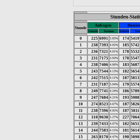
Stunden-Stati
Anfragen
Dateie
Stunde
Schnitt
Summe
Schnitt
Su
0
225
6991
174
5419
3.83%
1
238
7393
185
5742
4.05%
2
236
7321
178
5532
4.01%
3
231
7175
178
5547
3.93%
4
238
7406
183
5687
4.06%
5
243
7544
182
5654
4.13%
6
242
7515
187
5813
4.11%
7
231
7187
179
5574
3.94%
8
249
7741
186
5789
4.24%
9
247
7684
193
5988
4.21%
10
274
8523
187
5826
4.67%
11
238
7396
187
5811
4.05%
12
310
9630
227
7064
5.27%
13
239
7433
182
5651
4.07%
14
244
7583
181
5614
4.15%
15
263
8170
190
5898
4.47%