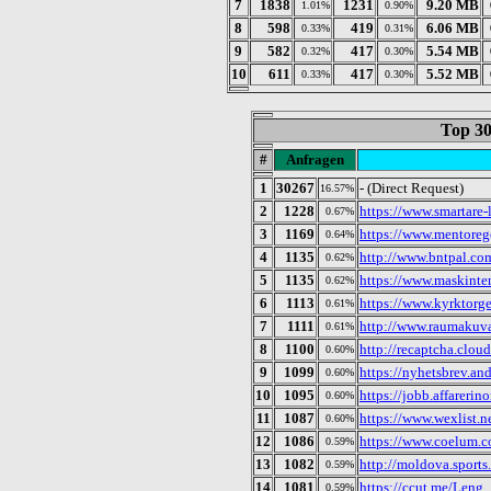
7
1838
1231
9.20 MB
1.01%
0.90%
8
598
419
6.06 MB
0.33%
0.31%
9
582
417
5.54 MB
0.32%
0.30%
10
611
417
5.52 MB
0.33%
0.30%
Top 30
#
Anfragen
1
30267
- (Direct Request)
16.57%
2
1228
https://www.smartare-
0.67%
3
1169
https://www.mentorege
0.64%
4
1135
http://www.bntpal.com
0.62%
5
1135
https://www.maskinte
0.62%
6
1113
https://www.kyrktorge
0.61%
7
1111
http://www.raumakuva
0.61%
8
1100
http://recaptcha.cloud
0.60%
9
1099
https://nyhetsbrev.an
0.60%
10
1095
https://jobb.affarerinor
0.60%
11
1087
https://www.wexlist.n
0.60%
12
1086
https://www.coelum.c
0.59%
13
1082
http://moldova.sports
0.59%
14
1081
https://ccut.me/Leng
0.59%