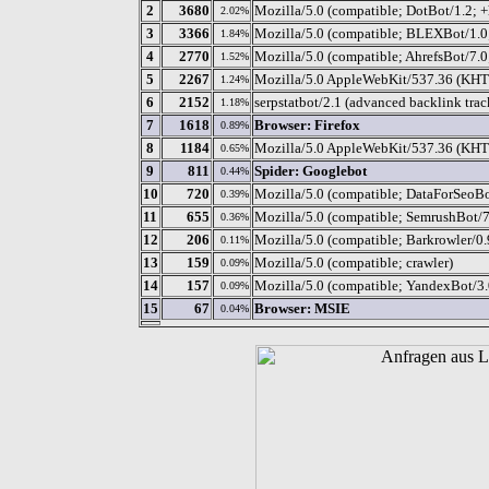
2
3680
Mozilla/5.0 (compatible; DotBot/1.2; 
2.02%
3
3366
Mozilla/5.0 (compatible; BLEXBot/1.0; 
1.84%
4
2770
Mozilla/5.0 (compatible; AhrefsBot/7.0;
1.52%
5
2267
Mozilla/5.0 AppleWebKit/537.36 (KHTM
1.24%
6
2152
serpstatbot/2.1 (advanced backlink trac
1.18%
7
1618
Browser: Firefox
0.89%
8
1184
Mozilla/5.0 AppleWebKit/537.36 (KHT
0.65%
9
811
Spider: Googlebot
0.44%
10
720
Mozilla/5.0 (compatible; DataForSeoBot
0.39%
11
655
Mozilla/5.0 (compatible; SemrushBot/7
0.36%
12
206
Mozilla/5.0 (compatible; Barkrowler/0.9
0.11%
13
159
Mozilla/5.0 (compatible; crawler)
0.09%
14
157
Mozilla/5.0 (compatible; YandexBot/3.
0.09%
15
67
Browser: MSIE
0.04%