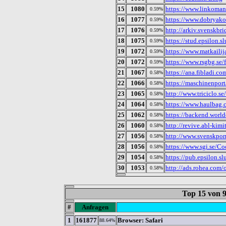
15
1080
https://www.linkomani
0.59%
16
1077
https://www.dobryako
0.59%
17
1076
http://arkiv.svenskbr
0.59%
18
1075
https://stud.epsilon.s
0.59%
19
1072
https://www.matkailija
0.59%
20
1072
https://www.rsgbg.se/
0.59%
21
1067
https://ana.fibladi.co
0.58%
22
1066
https://maschinenport
0.58%
23
1065
http://www.triciclo.se
0.58%
24
1064
https://www.haulbag.
0.58%
25
1062
https://backend.worl
0.58%
26
1060
http://revive.abl-kim
0.58%
27
1056
http://www.svenskporr
0.58%
28
1056
https://www.sgi.se/C
0.58%
29
1054
https://pub.epsilon.sl
0.58%
30
1053
http://ads.rohea.com
0.58%
Top 15 von
#
Anfragen
1
161877
Browser: Safari
88.64%