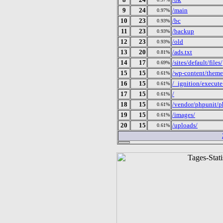
9
24
/main
0.97%
10
23
/bc
0.93%
11
23
/backup
0.93%
12
23
/old
0.93%
13
20
/ads.txt
0.81%
14
17
/sites/default/files/
0.69%
15
15
/wp-content/theme
0.61%
16
15
/_ignition/execute
0.61%
17
15
/
0.61%
18
15
/vendor/phpunit/ph
0.61%
19
15
/images/
0.61%
20
15
/uploads/
0.61%