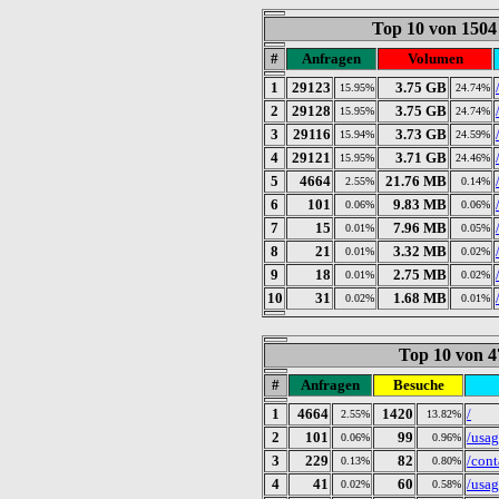
Top 10 von 1504
#
Anfragen
Volumen
1
29123
3.75 GB
15.95%
24.74%
2
29128
3.75 GB
15.95%
24.74%
3
29116
3.73 GB
15.94%
24.59%
4
29121
3.71 GB
15.95%
24.46%
5
4664
21.76 MB
2.55%
0.14%
6
101
9.83 MB
0.06%
0.06%
7
15
7.96 MB
0.01%
0.05%
8
21
3.32 MB
0.01%
0.02%
9
18
2.75 MB
0.01%
0.02%
10
31
1.68 MB
0.02%
0.01%
Top 10 von 4
#
Anfragen
Besuche
1
4664
1420
/
2.55%
13.82%
2
101
99
/usa
0.06%
0.96%
3
229
82
/cont
0.13%
0.80%
4
41
60
/usa
0.02%
0.58%