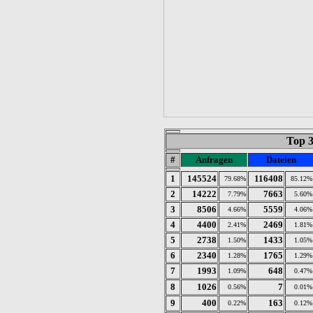
Top 
#
Anfragen
Dateien
1
145524
116408
79.68%
85.12%
2
14222
7663
7.79%
5.60%
3
8506
5559
4.66%
4.06%
4
4400
2469
2.41%
1.81%
5
2738
1433
1.50%
1.05%
6
2340
1765
1.28%
1.29%
7
1993
648
1.09%
0.47%
8
1026
7
0.56%
0.01%
9
400
163
0.22%
0.12%