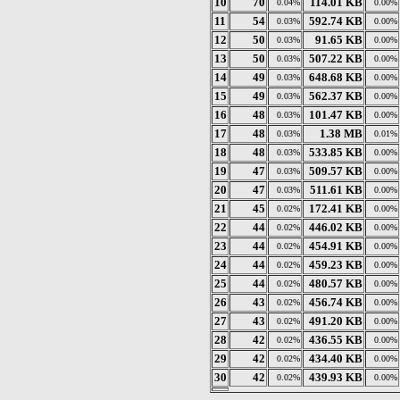
10
70
114.01 KB
0.04%
0.00%
11
54
592.74 KB
0.03%
0.00%
12
50
91.65 KB
0.03%
0.00%
13
50
507.22 KB
0.03%
0.00%
14
49
648.68 KB
0.03%
0.00%
15
49
562.37 KB
0.03%
0.00%
16
48
101.47 KB
0.03%
0.00%
17
48
1.38 MB
0.03%
0.01%
18
48
533.85 KB
0.03%
0.00%
19
47
509.57 KB
0.03%
0.00%
20
47
511.61 KB
0.03%
0.00%
21
45
172.41 KB
0.02%
0.00%
22
44
446.02 KB
0.02%
0.00%
23
44
454.91 KB
0.02%
0.00%
24
44
459.23 KB
0.02%
0.00%
25
44
480.57 KB
0.02%
0.00%
26
43
456.74 KB
0.02%
0.00%
27
43
491.20 KB
0.02%
0.00%
28
42
436.55 KB
0.02%
0.00%
29
42
434.40 KB
0.02%
0.00%
30
42
439.93 KB
0.02%
0.00%