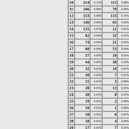
10
214
113
0.12%
0.08%
11
166
79
0.09%
0.06%
12
153
133
0.08%
0.10%
13
146
65
0.08%
0.05%
14
135
12
0.07%
0.01%
15
82
32
0.04%
0.02%
16
74
21
0.04%
0.02%
17
68
53
0.04%
0.04%
18
57
10
0.03%
0.01%
19
44
38
0.02%
0.03%
20
32
10
0.02%
0.01%
21
30
7
0.02%
0.01%
22
21
3
0.01%
0.00%
23
20
13
0.01%
0.01%
24
20
8
0.01%
0.01%
25
19
2
0.01%
0.00%
26
19
1
0.01%
0.00%
27
18
8
0.01%
0.01%
28
18
4
0.01%
0.00%
29
17
7
0.01%
0.01%