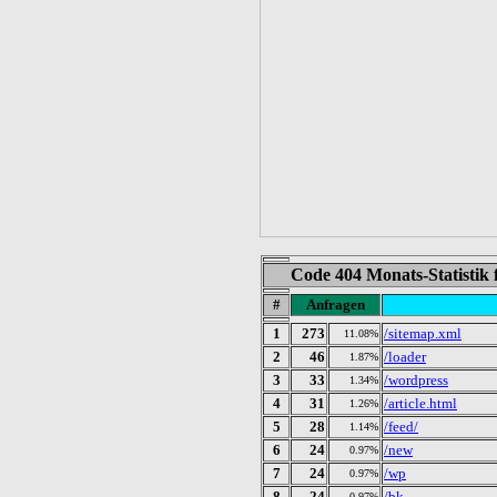
Code 404 Monats-Statistik
#
Anfragen
1
273
/sitemap.xml
11.08%
2
46
/loader
1.87%
3
33
/wordpress
1.34%
4
31
/article.html
1.26%
5
28
/feed/
1.14%
6
24
/new
0.97%
7
24
/wp
0.97%
8
24
/bk
0.97%