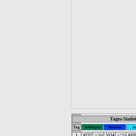
Tages-Statis
Tag
Anfragen
Dateien
Se
1
6757
5154
655
3.70%
3.77%