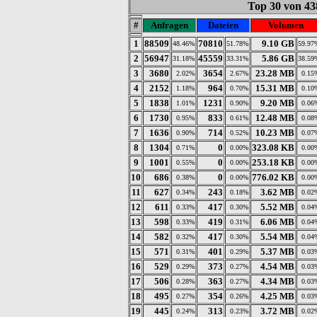
Top 30 von 43
#
Anfragen
Dateien
Volumen
1
88509
70810
9.10 GB
48.46%
51.78%
59.97
2
56947
45559
5.86 GB
31.18%
33.31%
38.59
3
3680
3654
23.28 MB
2.02%
2.67%
0.15
4
2152
964
15.31 MB
1.18%
0.70%
0.10
5
1838
1231
9.20 MB
1.01%
0.90%
0.06
6
1730
833
12.48 MB
0.95%
0.61%
0.08
7
1636
714
10.23 MB
0.90%
0.52%
0.07
8
1304
0
323.08 KB
0.71%
0.00%
0.00
9
1001
0
253.18 KB
0.55%
0.00%
0.00
10
686
0
776.02 KB
0.38%
0.00%
0.00
11
627
243
3.62 MB
0.34%
0.18%
0.02
12
611
417
5.52 MB
0.33%
0.30%
0.04
13
598
419
6.06 MB
0.33%
0.31%
0.04
14
582
417
5.54 MB
0.32%
0.30%
0.04
15
571
401
5.37 MB
0.31%
0.29%
0.03
16
529
373
4.54 MB
0.29%
0.27%
0.03
17
506
363
4.34 MB
0.28%
0.27%
0.03
18
495
354
4.25 MB
0.27%
0.26%
0.03
19
445
313
3.72 MB
0.24%
0.23%
0.02