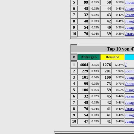
5
99
58
/hom
0.05%
0.56%
6
48
44
/usa
0.03%
0.43%
7
32
43
/exa
0.02%
0.42%
8
48
42
/usa
0.03%
0.41%
9
54
40
/usa
0.03%
0.39%
10
70
39
/stats
0.04%
0.38%
Top 10 von 4
#
Anfragen
Besuche
1
4664
1276
/
2.55%
12.34%
2
229
201
/cont
0.13%
1.94%
3
101
100
/usa
0.06%
0.97%
4
99
73
/hom
0.05%
0.71%
5
106
59
/usag
0.06%
0.57%
6
32
45
/exa
0.02%
0.44%
7
48
42
/usa
0.03%
0.41%
8
70
41
/stats
0.04%
0.40%
9
54
41
/usa
0.03%
0.40%
10
47
41
/usa
0.03%
0.40%