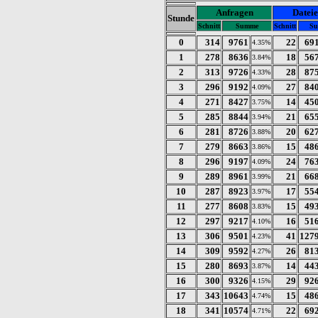
Anfragen
Datei
Stunde
Schnitt
Summe
Schnitt
S
0
314
9761
22
69
4.35%
1
278
8636
18
56
3.84%
2
313
9726
28
87
4.33%
3
296
9192
27
84
4.09%
4
271
8427
14
45
3.75%
5
285
8844
21
65
3.94%
6
281
8726
20
62
3.88%
7
279
8663
15
48
3.86%
8
296
9197
24
76
4.09%
9
289
8961
21
66
3.99%
10
287
8923
17
55
3.97%
11
277
8608
15
49
3.83%
12
297
9217
16
51
4.10%
13
306
9501
41
127
4.23%
14
309
9592
26
81
4.27%
15
280
8693
14
44
3.87%
16
300
9326
29
92
4.15%
17
343
10643
15
48
4.74%
18
341
10574
22
69
4.71%