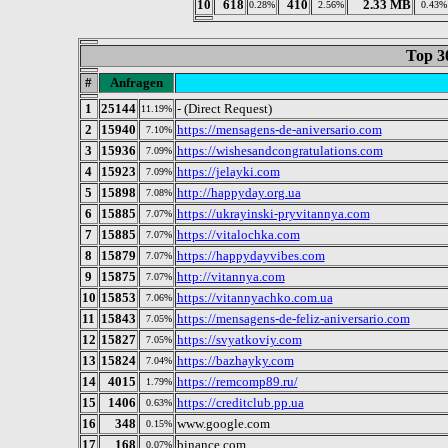
10
618
410
2.33 MB
0.28%
2.56%
0.43%
Top 3
#
Anfragen
1
25144
- (Direct Request)
11.19%
2
15940
https://mensagens-de-aniversario.com
7.10%
3
15936
https://wishesandcongratulations.com
7.09%
4
15923
https://jelayki.com
7.09%
5
15898
http://happyday.org.ua
7.08%
6
15885
https://ukrayinski-pryvitannya.com
7.07%
7
15885
https://vitalochka.com
7.07%
8
15879
https://happydayvibes.com
7.07%
9
15875
http://vitannya.com
7.07%
10
15853
https://vitannyachko.com.ua
7.06%
11
15843
https://mensagens-de-feliz-aniversario.com
7.05%
12
15827
https://svyatkoviy.com
7.05%
13
15824
https://bazhayky.com
7.04%
14
4015
https://remcomp89.ru/
1.79%
15
1406
https://creditclub.pp.ua
0.63%
16
348
www.google.com
0.15%
17
168
binance.com
0.07%