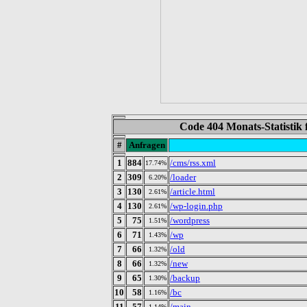
Code 404 Monats-Statistik
#
Anfragen
1
884
/cms/rss.xml
17.74%
2
309
/loader
6.20%
3
130
/article.html
2.61%
4
130
/wp-login.php
2.61%
5
75
/wordpress
1.51%
6
71
/wp
1.43%
7
66
/old
1.32%
8
66
/new
1.32%
9
65
/backup
1.30%
10
58
/bc
1.16%
11
57
/main
1.14%