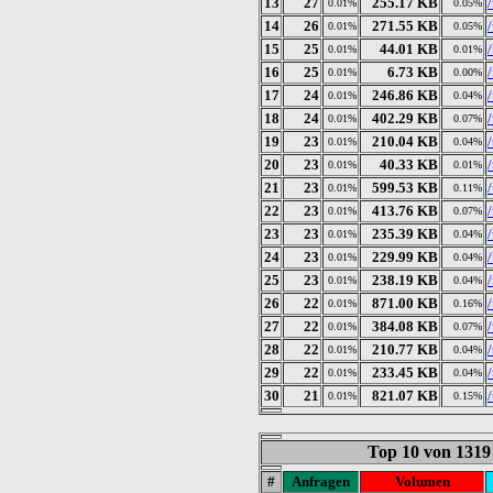
13
27
255.17 KB
0.01%
0.05%
14
26
271.55 KB
0.01%
0.05%
15
25
44.01 KB
0.01%
0.01%
16
25
6.73 KB
0.01%
0.00%
17
24
246.86 KB
0.01%
0.04%
18
24
402.29 KB
0.01%
0.07%
19
23
210.04 KB
0.01%
0.04%
20
23
40.33 KB
0.01%
0.01%
21
23
599.53 KB
0.01%
0.11%
22
23
413.76 KB
0.01%
0.07%
23
23
235.39 KB
0.01%
0.04%
24
23
229.99 KB
0.01%
0.04%
25
23
238.19 KB
0.01%
0.04%
26
22
871.00 KB
0.01%
0.16%
27
22
384.08 KB
0.01%
0.07%
28
22
210.77 KB
0.01%
0.04%
29
22
233.45 KB
0.01%
0.04%
30
21
821.07 KB
0.01%
0.15%
Top 10 von 1319
#
Anfragen
Volumen