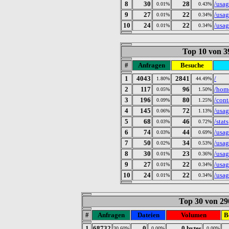
8
30
28
/usa
0.01%
0.43%
9
27
22
/usa
0.01%
0.34%
10
24
22
/usa
0.01%
0.34%
Top 10 von 3
#
Anfragen
Besuche
1
4043
2841
/
1.80%
44.49%
2
117
96
/hom
0.05%
1.50%
3
196
80
/cont
0.09%
1.25%
4
145
72
/usa
0.06%
1.13%
5
68
46
/stats
0.03%
0.72%
6
74
44
/usag
0.03%
0.69%
7
50
34
/usa
0.02%
0.53%
8
30
23
/usa
0.01%
0.36%
9
27
22
/usa
0.01%
0.34%
10
24
22
/usa
0.01%
0.34%
Top 30 von 29
#
Anfragen
Dateien
Volumen
B
1
68732
0
0 bytes
30.60%
0.00%
0.00%