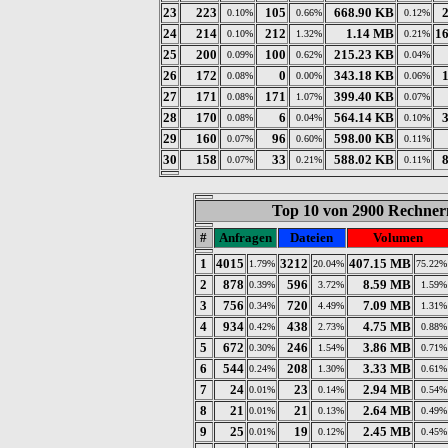
23
223
105
668.90 KB
0.10%
0.66%
0.12%
24
214
212
1.14 MB
1
0.10%
1.32%
0.21%
25
200
100
215.23 KB
0.09%
0.62%
0.04%
26
172
0
343.18 KB
0.08%
0.00%
0.06%
27
171
171
399.40 KB
0.08%
1.07%
0.07%
28
170
6
564.14 KB
0.08%
0.04%
0.10%
29
160
96
598.00 KB
0.07%
0.60%
0.11%
30
158
33
588.02 KB
0.07%
0.21%
0.11%
Top 10 von 2900 Rechnern
#
Anfragen
Dateien
Volumen
1
4015
3212
407.15 MB
1.79%
20.04%
75.22%
2
878
596
8.59 MB
0.39%
3.72%
1.59%
3
756
720
7.09 MB
0.34%
4.49%
1.31%
4
934
438
4.75 MB
0.42%
2.73%
0.88%
5
672
246
3.86 MB
0.30%
1.54%
0.71%
6
544
208
3.33 MB
0.24%
1.30%
0.61%
7
24
23
2.94 MB
0.01%
0.14%
0.54%
8
21
21
2.64 MB
0.01%
0.13%
0.49%
9
25
19
2.45 MB
0.01%
0.12%
0.45%