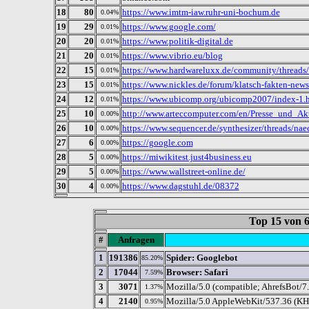
18
80
https://www.imtm-iaw.ruhr-uni-bochum.de
0.04%
19
29
https://www.google.com/
0.01%
20
20
https://www.politik-digital.de
0.01%
21
20
https://www.vibrio.eu/blog
0.01%
22
15
https://www.hardwareluxx.de/community/threads/
0.01%
23
15
https://www.nickles.de/forum/klatsch-fakten-ne
0.01%
24
12
https://www.ubicomp.org/ubicomp2007/index-1.
0.01%
25
10
http://www.arteccomputer.com/en/Presse_und_Ak
0.00%
26
10
https://www.sequencer.de/synthesizer/threads/na
0.00%
27
6
https://google.com
0.00%
28
5
https://miwikitest.just4business.eu
0.00%
29
5
https://www.wallstreet-online.de/
0.00%
30
4
https://www.dagstuhl.de/08372
0.00%
Top 15 von
#
Anfragen
1
191386
Spider: Googlebot
85.20%
2
17044
Browser: Safari
7.59%
3
3071
Mozilla/5.0 (compatible; AhrefsBot/7.
1.37%
4
2140
Mozilla/5.0 AppleWebKit/537.36 (KHT
0.95%