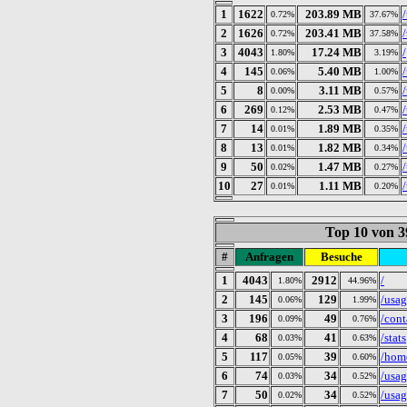
1
1622
203.89 MB
0.72%
37.67%
2
1626
203.41 MB
0.72%
37.58%
3
4043
17.24 MB
/
1.80%
3.19%
4
145
5.40 MB
0.06%
1.00%
5
8
3.11 MB
0.00%
0.57%
6
269
2.53 MB
0.12%
0.47%
7
14
1.89 MB
0.01%
0.35%
8
13
1.82 MB
0.01%
0.34%
9
50
1.47 MB
0.02%
0.27%
10
27
1.11 MB
0.01%
0.20%
Top 10 von 3
#
Anfragen
Besuche
1
4043
2912
/
1.80%
44.96%
2
145
129
/usa
0.06%
1.99%
3
196
49
/cont
0.09%
0.76%
4
68
41
/stats
0.03%
0.63%
5
117
39
/hom
0.05%
0.60%
6
74
34
/usag
0.03%
0.52%
7
50
34
/usa
0.02%
0.52%