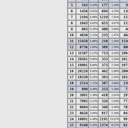
5
543
177
3
0.24%
1.10%
6
1456
694
13
0.65%
4.33%
7
2194
1219
13
0.98%
7.61%
8
1843
653
15
0.82%
4.07%
9
883
480
4
0.39%
3.00%
10
4830
235
46
2.15%
1.47%
11
15458
218
153
6.88%
1.36%
12
8736
309
80
3.89%
1.93%
13
11507
713
109
5.12%
4.45%
14
20361
353
201
9.06%
2.20%
15
19901
373
197
8.86%
2.33%
16
20226
462
200
9.00%
2.88%
17
18330
393
181
8.16%
2.45%
18
2514
587
23
1.12%
3.66%
19
890
253
7
0.40%
1.58%
20
3091
418
29
1.38%
2.61%
21
7905
326
77
3.52%
2.03%
22
8004
560
78
3.56%
3.49%
23
8626
817
84
3.84%
5.10%
24
10091
2191
99
4.49%
13.67%
25
9348
1374
92
4.16%
8.57%