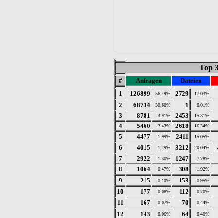
Top 
#
Anfragen
Dateien
1
126899
2729
56.49%
17.03%
2
68734
1
30.60%
0.01%
3
8781
2453
3.91%
15.31%
4
5460
2618
2.43%
16.34%
5
4477
2411
1.99%
15.05%
6
4015
3212
1.79%
20.04%
7
2922
1247
1.30%
7.78%
8
1064
308
0.47%
1.92%
9
215
153
0.10%
0.95%
10
177
112
0.08%
0.70%
11
167
70
0.07%
0.44%
12
143
64
0.06%
0.40%