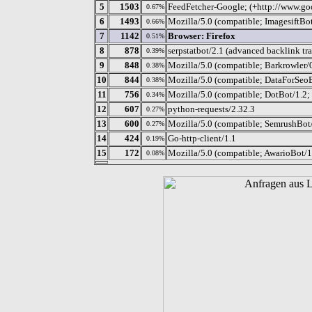
5
1503
FeedFetcher-Google; (+http://www.goo
0.67%
6
1493
Mozilla/5.0 (compatible; ImagesiftBo
0.66%
7
1142
Browser: Firefox
0.51%
8
878
serpstatbot/2.1 (advanced backlink tr
0.39%
9
848
Mozilla/5.0 (compatible; Barkrowler/0
0.38%
10
844
Mozilla/5.0 (compatible; DataForSeoBo
0.38%
11
756
Mozilla/5.0 (compatible; DotBot/1.2;
0.34%
12
607
python-requests/2.32.3
0.27%
13
600
Mozilla/5.0 (compatible; SemrushBot
0.27%
14
424
Go-http-client/1.1
0.19%
15
172
Mozilla/5.0 (compatible; AwarioBot/1.
0.08%