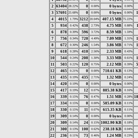
2
63404
0
0 bytes
28.22%
0.00%
0.00%
3
57691
0
0 bytes
25.68%
0.00%
0.00%
4
4015
3212
407.15 MB
1.79%
20.04%
75.22%
5
934
438
4.75 MB
0.42%
2.73%
0.88%
6
878
596
8.59 MB
0.39%
3.72%
1.59%
7
756
720
7.09 MB
0.34%
4.49%
1.31%
8
672
246
3.86 MB
0.30%
1.54%
0.71%
9
618
410
2.33 MB
0.28%
2.56%
0.43%
10
544
208
3.33 MB
0.24%
1.30%
0.61%
11
503
120
2.12 MB
0.22%
0.75%
0.39%
12
465
0
710.61 KB
0.21%
0.00%
0.13%
13
435
435
1.32 MB
0.19%
2.71%
0.24%
14
420
0
0 bytes
0.19%
0.00%
0.00%
15
417
12
885.38 KB
0.19%
0.07%
0.16%
16
339
76
1.51 MB
1
0.15%
0.47%
0.28%
17
334
0
585.09 KB
0.15%
0.00%
0.11%
18
330
11
615.35 KB
0.15%
0.07%
0.11%
19
309
0
0 bytes
0.14%
0.00%
0.00%
20
309
24
1002.90 KB
0.14%
0.15%
0.18%
21
300
100
238.18 KB
0.13%
0.62%
0.04%
22
236
73
1.24 MB
0.11%
0.46%
0.23%