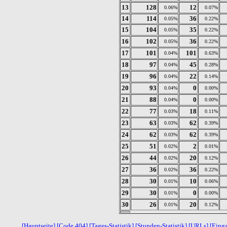
13
128
12
0.06%
0.07%
14
114
36
0.05%
0.22%
15
104
35
0.05%
0.22%
16
102
36
0.05%
0.22%
17
101
101
0.04%
0.63%
18
97
45
0.04%
0.28%
19
96
22
0.04%
0.14%
20
93
0
0.04%
0.00%
21
88
0
0.04%
0.00%
22
77
18
0.03%
0.11%
23
63
62
0.03%
0.39%
24
62
62
0.03%
0.39%
25
51
2
0.02%
0.01%
26
44
20
0.02%
0.12%
27
36
36
0.02%
0.22%
28
30
10
0.01%
0.06%
29
30
0
0.01%
0.00%
30
26
20
0.01%
0.12%
[Hauptseite]
[Code 404]
[Tages-Statistik]
[Stunden-Statistik]
[URLs]
[Eing