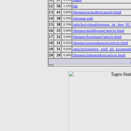
12
56
/bk
1.12%
13
41
/themen/sicherheit/article.html
0.82%
14
38
/sitemap.xml
0.76%
15
38
/articles/virtualisierung_ist_fue
0.76%
16
33
/themen/middleware/article.html
0.66%
17
32
/themen/forschung/article.html
0.64%
18
31
/themen/anwendungen/article.html
0.62%
19
31
/articles/tagging_wird_als_kooper
0.62%
20
29
/themen/infrastruktur/article.html
0.58%