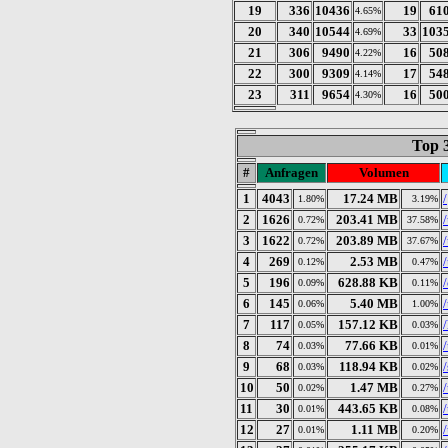
19
336
10436
19
61
4.65%
20
340
10544
33
103
4.69%
21
306
9490
16
50
4.22%
22
300
9309
17
54
4.14%
23
311
9654
16
50
4.30%
Top 
#
Anfragen
Volumen
1
4043
17.24 MB
/
1.80%
3.19%
2
1626
203.41 MB
0.72%
37.58%
3
1622
203.89 MB
0.72%
37.67%
4
269
2.53 MB
0.12%
0.47%
5
196
628.88 KB
0.09%
0.11%
6
145
5.40 MB
0.06%
1.00%
7
117
157.12 KB
0.05%
0.03%
8
74
77.66 KB
0.03%
0.01%
9
68
118.94 KB
/
0.03%
0.02%
10
50
1.47 MB
0.02%
0.27%
11
30
443.65 KB
0.01%
0.08%
12
27
1.11 MB
0.01%
0.20%