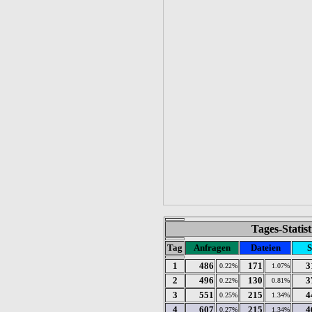
Tages-Statis
Tag
Anfragen
Dateien
S
1
486
171
3
0.22%
1.07%
2
496
130
3
0.22%
0.81%
3
551
215
4
0.25%
1.34%
4
607
215
4
0.27%
1.34%