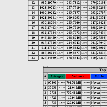
12
985
29570
243
7312
970
29103
4.40%
4.72%
13
1023
30713
257
7719
1008
30268
4.57%
4.99%
14
1009
30282
245
7377
993
29797
4.51%
4.77%
15
1021
30641
269
8093
1011
30351
4.56%
5.23%
16
959
28794
255
7660
947
28423
4.29%
4.95%
17
915
27463
250
7510
898
26942
4.09%
4.85%
18
932
27984
265
7973
915
27454
4.17%
5.15%
19
948
28459
268
8046
919
27593
4.24%
5.20%
20
917
27516
224
6743
901
27049
4.10%
4.36%
21
911
27343
189
5682
896
26902
4.07%
3.67%
22
867
26014
189
5677
851
25534
3.87%
3.67%
23
828
24869
178
5343
810
24314
3.70%
3.45%
Top 
#
Anfragen
Volumen
Vol. In
1
95300
701.51 MB
0 bytes
14.19%
39.64%
0.00
2
35053
21.04 MB
0 bytes
5.22%
1.19%
0.00
3
5738
755.48 MB
0 bytes
0.85%
42.69%
0.00
4
4720
19.94 MB
0 bytes
0.70%
1.13%
0.00
5
739
120.92 MB
0 bytes
0.11%
6.83%
0.00