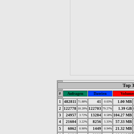
Top 
#
Anfragen
Dateien
Volume
1
482811
41
1.00 MB
71.88%
0.03%
2
122778
122703
1.39 GB
18.28%
79.27%
3
24957
13284
104.27 MB
3.72%
8.58%
4
21604
8256
57.33 MB
3.22%
5.33%
5
6062
1449
21.32 MB
0.90%
0.94%