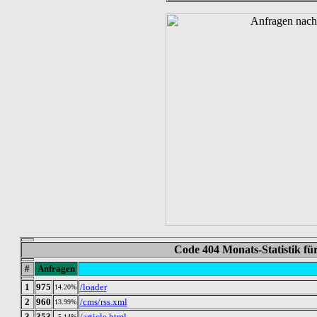
Code 404 Monats-Statistik f
#
Anfragen
1
975
/loader
14.20%
2
960
/cms/rss.xml
13.99%
3
353
/article.html
5.14%