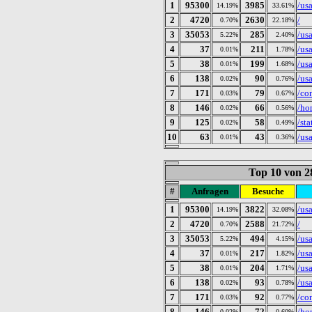
1
95300
3985
/us
14.19%
33.61%
2
4720
2630
/
0.70%
22.18%
3
35053
285
/us
5.22%
2.40%
4
37
211
/us
0.01%
1.78%
5
38
199
/us
0.01%
1.68%
6
138
90
/us
0.02%
0.76%
7
171
79
/co
0.03%
0.67%
8
146
66
/ho
0.02%
0.56%
9
125
58
/sta
0.02%
0.49%
10
63
43
/us
0.01%
0.36%
Top 10 von 2
#
Anfragen
Besuche
1
95300
3822
/us
14.19%
32.08%
2
4720
2588
/
0.70%
21.72%
3
35053
494
/us
5.22%
4.15%
4
37
217
/us
0.01%
1.82%
5
38
204
/us
0.01%
1.71%
6
138
93
/us
0.02%
0.78%
7
171
92
/co
0.03%
0.77%
8
146
72
/ho
0.02%
0.60%