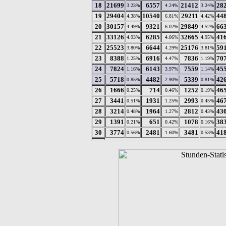
18
21699
6557
21412
28
3.23%
4.24%
3.24%
19
29404
10540
29211
44
4.38%
6.81%
4.42%
20
30157
9321
29849
66
4.49%
6.02%
4.52%
21
33126
6285
32665
41
4.93%
4.06%
4.95%
22
25523
6644
25176
59
3.80%
4.29%
3.81%
23
8388
6916
7836
70
1.25%
4.47%
1.19%
24
7824
6143
7559
45
1.16%
3.97%
1.14%
25
5718
4482
5339
42
0.85%
2.90%
0.81%
26
1666
714
1252
46
0.25%
0.46%
0.19%
27
3441
1931
2993
46
0.51%
1.25%
0.45%
28
3214
1964
2812
43
0.48%
1.27%
0.43%
29
1391
651
1078
38
0.21%
0.42%
0.16%
30
3774
2481
3481
41
0.56%
1.60%
0.53%