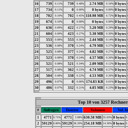
16
739
739
2.74 MB
0 bytes
0.11%
0.48%
0.16%
17
734
0
0 bytes
0 bytes
0.11%
0.00%
0.00%
18
702
702
118.98 MB
0 bytes
0.10%
0.45%
6.72%
19
674
0
0 bytes
0 bytes
0.10%
0.00%
0.00%
20
636
422
5.20 MB
0 bytes
0.09%
0.27%
0.29%
21
604
423
5.30 MB
0 bytes
0.09%
0.27%
0.30%
22
553
553
2.44 MB
0 bytes
0.08%
0.36%
0.14%
23
536
370
4.79 MB
0 bytes
0.08%
0.24%
0.27%
24
525
377
4.82 MB
0 bytes
0.08%
0.24%
0.27%
25
523
370
4.57 MB
0 bytes
0.08%
0.24%
0.26%
26
521
521
2.09 MB
0 bytes
0.08%
0.34%
0.12%
27
517
362
4.74 MB
0 bytes
0.08%
0.23%
0.27%
28
504
338
4.53 MB
0 bytes
0.08%
0.22%
0.26%
29
496
0
174.83 KB
0 bytes
0.07%
0.00%
0.01%
30
486
332
4.05 MB
0 bytes
0.07%
0.21%
0.23%
Top 10 von 3257 Rechnern
#
Anfragen
Dateien
Volumen
Vol. I
1
4771
4771
630.58 MB
0 bytes
0.71%
3.08%
35.63%
0
2
59129
59129
254.18 MB
0 bytes
8.80%
38.20%
14.36%
0