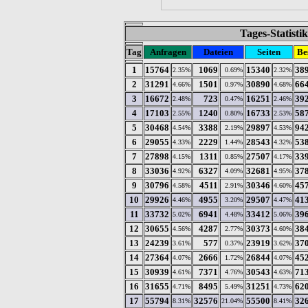
Tages-Statist
Tag
Anfragen
Dateien
Seiten
Be
1
15764
1069
15340
38
2.35%
0.69%
2.32%
2
31291
1501
30890
66
4.66%
0.97%
4.68%
3
16672
723
16251
39
2.48%
0.47%
2.46%
4
17103
1240
16733
58
2.55%
0.80%
2.53%
5
30468
3388
29897
94
4.54%
2.19%
4.53%
6
29055
2229
28543
53
4.33%
1.44%
4.32%
7
27898
1311
27507
33
4.15%
0.85%
4.17%
8
33036
6327
32681
37
4.92%
4.09%
4.95%
9
30796
4511
30346
45
4.58%
2.91%
4.60%
10
29926
4955
29507
41
4.46%
3.20%
4.47%
11
33732
6941
33412
39
5.02%
4.48%
5.06%
12
30655
4287
30373
38
4.56%
2.77%
4.60%
13
24239
577
23919
37
3.61%
0.37%
3.62%
14
27364
2666
26844
45
4.07%
1.72%
4.07%
15
30939
7371
30543
71
4.61%
4.76%
4.63%
16
31655
8495
31251
62
4.71%
5.49%
4.73%
17
55794
32576
55500
32
8.31%
21.04%
8.41%