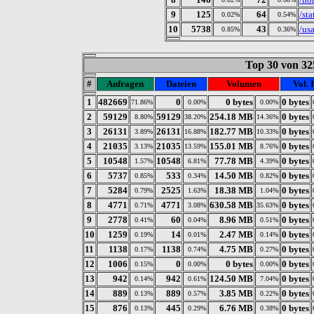
9
125
64
/sta
0.02%
0.54%
10
5738
43
/us
0.85%
0.36%
Top 30 von 32
#
Anfragen
Dateien
Volumen
Vol. 
1
482669
0
0 bytes
0 bytes
71.86%
0.00%
0.00%
2
59129
59129
254.18 MB
0 bytes
8.80%
38.20%
14.36%
3
26131
26131
182.77 MB
0 bytes
3.89%
16.88%
10.33%
4
21035
21035
155.01 MB
0 bytes
3.13%
13.59%
8.76%
5
10548
10548
77.78 MB
0 bytes
1.57%
6.81%
4.39%
6
5737
533
14.50 MB
0 bytes
0.85%
0.34%
0.82%
7
5284
2525
18.38 MB
0 bytes
0.79%
1.63%
1.04%
8
4771
4771
630.58 MB
0 bytes
0.71%
3.08%
35.63%
9
2778
60
8.96 MB
0 bytes
0.41%
0.04%
0.51%
10
1259
14
2.47 MB
0 bytes
0.19%
0.01%
0.14%
11
1138
1138
4.75 MB
0 bytes
0.17%
0.74%
0.27%
12
1006
0
0 bytes
0 bytes
0.15%
0.00%
0.00%
13
942
942
124.50 MB
0 bytes
0.14%
0.61%
7.04%
14
889
889
3.85 MB
0 bytes
0.13%
0.57%
0.22%
15
876
445
6.76 MB
0 bytes
0.13%
0.29%
0.38%