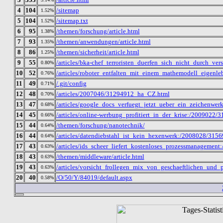
4
104
/sitemap
1.52%
5
104
/sitemap.txt
1.52%
6
95
/themen/forschung/article.html
1.38%
7
93
/themen/anwendungen/article.html
1.35%
8
86
/themen/sicherheit/article.html
1.25%
9
55
/articles/bka-chef_terroristen_duerfen_sich_nicht_durch_
0.80%
10
52
/articles/roboter_entfalten_mit_einem_mathemodell_eigen
0.76%
11
49
/.git/config
0.71%
12
48
/articles/2007046/31294912_ha_CZ.html
0.70%
13
47
/articles/google_docs_verfuegt_jetzt_ueber_ein_zeichenw
0.68%
14
45
/articles/online-werbung_profitiert_in_der_krise:/2009022
0.66%
15
44
/themen/forschung/nanotechnik/
0.64%
16
44
/articles/datendiebstahl_ist_kein_hexenwerk:/2008028/31
0.64%
17
43
/articles/ids_scheer_liefert_kostenloses_prozessmanageme
0.63%
18
43
/themen/middleware/article.html
0.63%
19
43
/articles/vorsicht_frollegen_mix_von_geschaeftlichen_un
0.63%
20
40
/O/50/Y/84019/default.aspx
0.58%