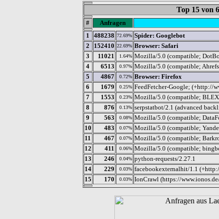
Top 15 von
#
Anfragen
1
488238
Spider: Googlebot
72.69%
2
152410
Browser: Safari
22.69%
3
11021
Mozilla/5.0 (compatible; DotBo
1.64%
4
6513
Mozilla/5.0 (compatible; Ahrefs
0.97%
5
4867
Browser: Firefox
0.72%
6
1679
FeedFetcher-Google; (+http://w
0.25%
7
1553
Mozilla/5.0 (compatible; BLEX
0.23%
8
876
serpstatbot/2.1 (advanced backl
0.13%
9
563
Mozilla/5.0 (compatible; DataFo
0.08%
10
483
Mozilla/5.0 (compatible; Yande
0.07%
11
467
Mozilla/5.0 (compatible; Barkro
0.07%
12
411
Mozilla/5.0 (compatible; bingb
0.06%
13
246
python-requests/2.27.1
0.04%
14
229
facebookexternalhit/1.1 (+http
0.03%
15
170
IonCrawl (https://www.ionos.de/
0.03%