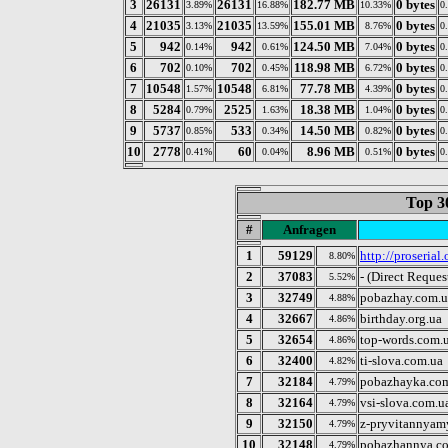
3
26131
26131
182.77 MB
0 bytes
3.89%
16.88%
10.33%
0
4
21035
21035
155.01 MB
0 bytes
3.13%
13.59%
8.76%
0
5
942
942
124.50 MB
0 bytes
0.14%
0.61%
7.04%
0
6
702
702
118.98 MB
0 bytes
0.10%
0.45%
6.72%
0
7
10548
10548
77.78 MB
0 bytes
1.57%
6.81%
4.39%
0
8
5284
2525
18.38 MB
0 bytes
0.79%
1.63%
1.04%
0
9
5737
533
14.50 MB
0 bytes
0.85%
0.34%
0.82%
0
10
2778
60
8.96 MB
0 bytes
0.41%
0.04%
0.51%
0
Top 3
#
Anfragen
1
59129
http://proserial.
8.80%
2
37083
- (Direct Reques
5.52%
3
32749
pobazhay.com.u
4.88%
4
32667
birthday.org.ua
4.86%
5
32654
top-words.com.
4.86%
6
32400
ti-slova.com.ua
4.82%
7
32184
pobazhayka.co
4.79%
8
32164
vsi-slova.com.u
4.79%
9
32150
z-pryvitannyam
4.79%
10
32148
pobazhannya.c
4.79%