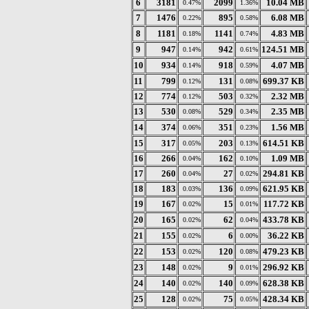
6
3181
2099
10.04 MB
0.47%
1.36%
7
1476
895
6.08 MB
0.22%
0.58%
8
1181
1141
4.83 MB
0.18%
0.74%
9
947
942
124.51 MB
0.14%
0.61%
10
934
918
4.07 MB
0.14%
0.59%
11
799
131
699.37 KB
0.12%
0.08%
12
774
503
2.32 MB
0.12%
0.32%
13
530
529
2.35 MB
0.08%
0.34%
14
374
351
1.56 MB
0.06%
0.23%
15
317
203
614.51 KB
0.05%
0.13%
16
266
162
1.09 MB
0.04%
0.10%
17
260
27
294.81 KB
0.04%
0.02%
18
183
136
621.95 KB
0.03%
0.09%
19
167
15
117.72 KB
0.02%
0.01%
20
165
62
433.78 KB
0.02%
0.04%
21
155
6
36.22 KB
0.02%
0.00%
22
153
120
479.23 KB
0.02%
0.08%
23
148
9
296.92 KB
0.02%
0.01%
24
140
140
628.38 KB
0.02%
0.09%
25
128
75
428.34 KB
0.02%
0.05%