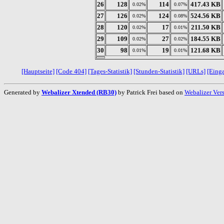
26
128
114
417.43 KB
0.02%
0.07%
27
126
124
524.56 KB
0.02%
0.08%
28
120
17
211.50 KB
0.02%
0.01%
29
109
27
184.55 KB
0.02%
0.02%
30
98
19
121.68 KB
0.01%
0.01%
[Hauptseite]
[Code 404]
[Tages-Statistik]
[Stunden-Statistik]
[URLs]
[Eing
Generated by
Webalizer Xtended (RB30)
by Patrick Frei based on
Webalizer Ver