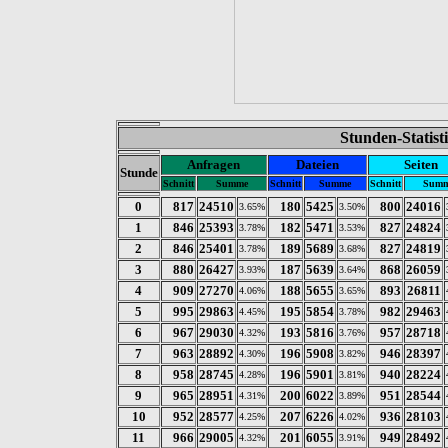
Stunden-Statis
Anfragen
Dateien
Seiten
Stunde
Schnitt
Summe
Schnitt
Summe
Schnitt
Sum
0
817
24510
180
5425
800
24016
3.65%
3.50%
1
846
25393
182
5471
827
24824
3.78%
3.53%
2
846
25401
189
5689
827
24819
3.78%
3.68%
3
880
26427
187
5639
868
26059
3.93%
3.64%
4
909
27270
188
5655
893
26811
4.06%
3.65%
5
995
29863
195
5854
982
29463
4.45%
3.78%
6
967
29030
193
5816
957
28718
4.32%
3.76%
7
963
28892
196
5908
946
28397
4.30%
3.82%
8
958
28745
196
5901
940
28224
4.28%
3.81%
9
965
28951
200
6022
951
28544
4.31%
3.89%
10
952
28577
207
6226
936
28103
4.25%
4.02%
11
966
29005
201
6055
949
28492
4.32%
3.91%