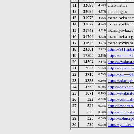
11
32098
citaty.net.ua
4.78%
12
32025
citata.org.ua
4.77%
13
31978
rozmalovka.com
4.76%
14
31822
rozmalyovky.co
4.74%
15
31743
rozmalyovka.co
4.73%
16
31704
rozmalovka.org
4.72%
17
31628
rozmalyovky.ne
4.71%
18
23301
https://911.spb
3.47%
19
17299
https://xn-----
2.58%
20
14594
https://evakuato
2.17%
21
7053
https://vyzovev
1.05%
22
3710
https://xn-----
0.55%
23
3383
https://adac.spb
0.50%
24
3330
https://darknet
0.50%
25
1071
https://evakuato
0.16%
26
522
https://cornwall
0.08%
27
522
https://escorta
0.08%
28
520
https://iamraed
0.08%
29
520
https://solarcap
0.08%
30
520
https://youthso
0.08%