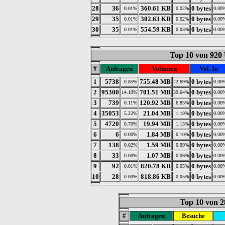
28
36
360.61 KB
0 bytes
0.01%
0.02%
0.00
29
35
302.63 KB
0 bytes
0.01%
0.02%
0.00
30
35
554.59 KB
0 bytes
0.01%
0.03%
0.00
Top 10 von 920
#
Anfragen
Volumen
Vol. In
1
5738
755.48 MB
0 bytes
0.85%
42.69%
0.00
2
95300
701.51 MB
0 bytes
14.19%
39.64%
0.00
3
739
120.92 MB
0 bytes
0.11%
6.83%
0.00
4
35053
21.04 MB
0 bytes
5.22%
1.19%
0.00
5
4720
19.94 MB
0 bytes
0.70%
1.13%
0.00
6
6
1.84 MB
0 bytes
0.00%
0.10%
0.00
7
138
1.59 MB
0 bytes
0.02%
0.09%
0.00
8
33
1.07 MB
0 bytes
0.00%
0.06%
0.00
9
92
820.78 KB
0 bytes
0.01%
0.05%
0.00
10
28
818.86 KB
0 bytes
0.00%
0.05%
0.00
Top 10 von 2
#
Anfragen
Besuche