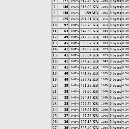
6
171
317.48 KB
0 bytes
0.03%
0.02%
0.00
7
146
318.90 KB
0 bytes
0.02%
0.02%
0.00
8
138
1.59 MB
0 bytes
0.02%
0.09%
0.00
9
125
211.21 KB
0 bytes
0.02%
0.01%
0.00
10
92
820.78 KB
0 bytes
0.01%
0.05%
0.00
11
63
647.58 KB
0 bytes
0.01%
0.04%
0.00
12
49
717.22 KB
0 bytes
0.01%
0.04%
0.00
13
45
585.67 KB
0 bytes
0.01%
0.03%
0.00
14
41
340.89 KB
0 bytes
0.01%
0.02%
0.00
15
41
365.04 KB
0 bytes
0.01%
0.02%
0.00
16
41
644.23 KB
0 bytes
0.01%
0.04%
0.00
17
41
429.75 KB
0 bytes
0.01%
0.02%
0.00
18
40
441.79 KB
0 bytes
0.01%
0.02%
0.00
19
40
397.72 KB
0 bytes
0.01%
0.02%
0.00
20
39
401.38 KB
0 bytes
0.01%
0.02%
0.00
21
38
68.96 KB
0 bytes
0.01%
0.00%
0.00
22
38
624.37 KB
0 bytes
0.01%
0.03%
0.00
23
38
570.76 KB
0 bytes
0.01%
0.03%
0.00
24
38
428.62 KB
0 bytes
0.01%
0.02%
0.00
25
37
67.76 KB
0 bytes
0.01%
0.00%
0.00
26
36
297.18 KB
0 bytes
0.01%
0.02%
0.00
27
36
595.49 KB
0 bytes
0.01%
0.03%
0.00