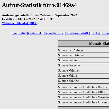
Aufruf-Statistik für w01469a4
Auslastungsstatistik für den Zeitraum: September 2022
Erstellt am 01-Oct-2022 02:48 CEST
Webalizer Xtended (RB30)
[Hauptseite]
[Code 404]
[Tages-Statistik]
[Stunden-Statistik]
[URLs]
[Eing
Monats-Stat
Summe der Anfragen
Summe der Dateien
Summe Seiten
Summe Besuche
Summe Volumen
Summe Vol. In
Summe Vol. Out
Summe der unterschiedlichen Rechner 
Summe der unterschiedlichen URLs
Summe der unterschiedlichen Verweis
Summe der unterschiedlichen Anwen
.