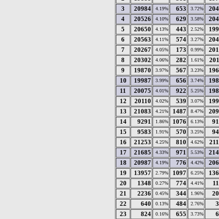
3
20984
653
204
4.19%
3.72%
4
20526
629
204
4.10%
3.58%
5
20650
443
199
4.13%
2.52%
6
20563
574
204
4.11%
3.27%
7
20267
173
201
4.05%
0.99%
8
20302
282
20
4.06%
1.61%
9
19870
567
196
3.97%
3.23%
10
19987
656
198
3.99%
3.74%
11
20075
922
198
4.01%
5.25%
12
20110
539
199
4.02%
3.07%
13
21083
1487
209
4.21%
8.47%
14
9291
1076
91
1.86%
6.13%
15
9583
570
94
1.91%
3.25%
16
21253
810
21
4.25%
4.62%
17
21685
971
214
4.33%
5.53%
18
20987
776
206
4.19%
4.42%
19
13957
1097
136
2.79%
6.25%
20
1348
774
1
0.27%
4.41%
21
2236
344
20
0.45%
1.96%
22
640
484
3
0.13%
2.76%
23
824
655
6
0.16%
3.73%