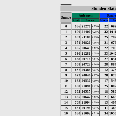
Stunden-Stati
Anfragen
Datei
Stunde
Schnitt
Summe
Schnitt
S
0
686
21270
22
69
4.25%
1
690
21400
32
101
4.28%
2
683
21180
25
78
4.23%
3
671
20826
21
67
4.16%
4
665
20643
22
70
4.12%
5
686
21281
33
104
4.25%
6
668
20718
27
85
4.14%
7
668
20723
28
88
4.14%
8
657
20388
12
37
4.07%
9
672
20846
28
87
4.17%
10
662
20530
17
54
4.10%
11
680
21091
25
80
4.21%
12
662
20535
18
58
4.10%
13
665
20642
21
66
4.12%
14
709
21994
13
40
4.39%
15
651
20198
11
36
4.04%
16
680
21092
34
105
4.21%