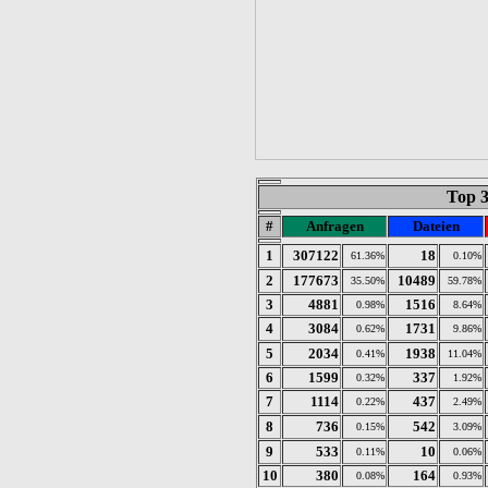
Top 
#
Anfragen
Dateien
1
307122
18
61.36%
0.10%
2
177673
10489
35.50%
59.78%
3
4881
1516
0.98%
8.64%
4
3084
1731
0.62%
9.86%
5
2034
1938
0.41%
11.04%
6
1599
337
0.32%
1.92%
7
1114
437
0.22%
2.49%
8
736
542
0.15%
3.09%
9
533
10
0.11%
0.06%
10
380
164
0.08%
0.93%