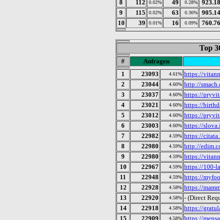
8
112
49
923.1
0.02%
0.28%
9
115
63
905.1
0.02%
0.36%
10
39
16
760.7
0.01%
0.09%
Top 3
#
Anfragen
1
23093
https://vitan
4.61%
2
23044
http://smach
4.60%
3
23037
https://pryvi
4.60%
4
23021
https://birth
4.60%
5
23012
https://pryvi
4.60%
6
23003
https://slova.
4.60%
7
22982
https://citata
4.59%
8
22980
http://edim.
4.59%
9
22980
https://vitan
4.59%
10
22967
https://100-la
4.59%
11
22948
https://myfoo
4.59%
12
22928
https://mam
4.58%
13
22920
- (Direct Req
4.58%
14
22918
https://gratu
4.58%
15
22909
https://mensa
4.58%