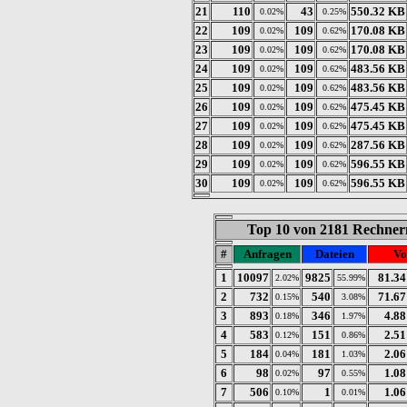
21
110
43
550.32 KB
0.02%
0.25%
22
109
109
170.08 KB
0.02%
0.62%
23
109
109
170.08 KB
0.02%
0.62%
24
109
109
483.56 KB
0.02%
0.62%
25
109
109
483.56 KB
0.02%
0.62%
26
109
109
475.45 KB
0.02%
0.62%
27
109
109
475.45 KB
0.02%
0.62%
28
109
109
287.56 KB
0.02%
0.62%
29
109
109
596.55 KB
0.02%
0.62%
30
109
109
596.55 KB
0.02%
0.62%
Top 10 von 2181 Rechnern
#
Anfragen
Dateien
Vo
1
10097
9825
81.3
2.02%
55.99%
2
732
540
71.6
0.15%
3.08%
3
893
346
4.8
0.18%
1.97%
4
583
151
2.5
0.12%
0.86%
5
184
181
2.0
0.04%
1.03%
6
98
97
1.0
0.02%
0.55%
7
506
1
1.0
0.10%
0.01%