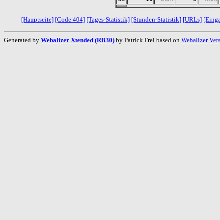
[Hauptseite]
[Code 404]
[Tages-Statistik]
[Stunden-Statistik]
[URLs]
[Eing
Generated by
Webalizer Xtended (RB30)
by Patrick Frei based on
Webalizer Ver