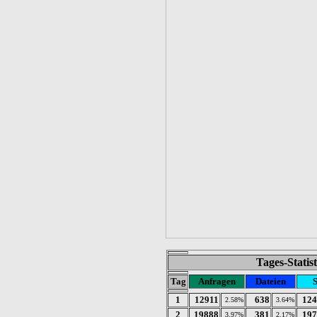
Tages-Statis
Tag
Anfragen
Dateien
S
1
12911
638
124
2.58%
3.64%
2
19888
381
197
3.97%
2.17%