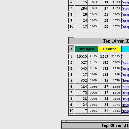
6
75
39
/usa
0.01%
1.28%
7
284
37
/stat
0.06%
1.22%
8
28
25
/usa
0.01%
0.82%
9
24
23
/usa
0.00%
0.76%
10
17
22
/usa
0.00%
0.72%
Top 10 von 3
#
Anfragen
Besuche
1
10515
1219
/
2.10%
39.23%
2
527
182
/con
0.11%
5.86%
3
545
182
/usa
0.11%
5.86%
4
17
152
/usa
0.00%
4.89%
5
352
85
/ho
0.07%
2.74%
6
284
57
/stat
0.06%
1.83%
7
75
47
/usa
0.01%
1.51%
8
28
25
/usa
0.01%
0.80%
9
24
24
/usa
0.00%
0.77%
10
17
21
/usa
0.00%
0.68%
Top 30 von 21