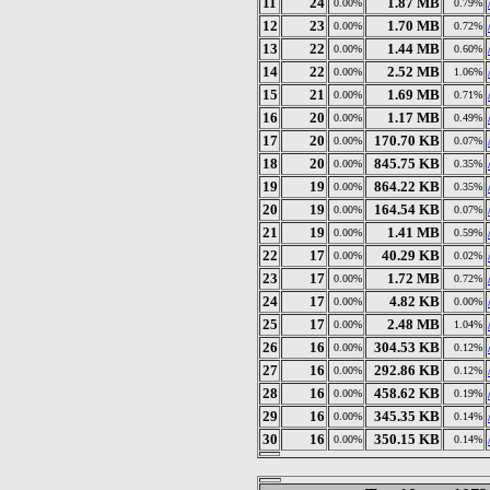
11
24
1.87 MB
0.00%
0.79%
12
23
1.70 MB
0.00%
0.72%
13
22
1.44 MB
0.00%
0.60%
14
22
2.52 MB
0.00%
1.06%
15
21
1.69 MB
0.00%
0.71%
16
20
1.17 MB
0.00%
0.49%
17
20
170.70 KB
0.00%
0.07%
18
20
845.75 KB
0.00%
0.35%
19
19
864.22 KB
0.00%
0.35%
20
19
164.54 KB
0.00%
0.07%
21
19
1.41 MB
0.00%
0.59%
22
17
40.29 KB
0.00%
0.02%
23
17
1.72 MB
0.00%
0.72%
24
17
4.82 KB
0.00%
0.00%
25
17
2.48 MB
0.00%
1.04%
26
16
304.53 KB
0.00%
0.12%
27
16
292.86 KB
0.00%
0.12%
28
16
458.62 KB
0.00%
0.19%
29
16
345.35 KB
0.00%
0.14%
30
16
350.15 KB
0.00%
0.14%