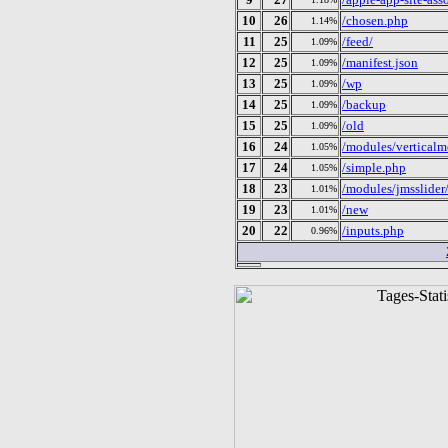
10
26
/chosen.php
1.14%
11
25
/feed/
1.09%
12
25
/manifest.json
1.09%
13
25
/wp
1.09%
14
25
/backup
1.09%
15
25
/old
1.09%
16
24
/modules/vertical
1.05%
17
24
/simple.php
1.05%
18
23
/modules/jmsslider
1.01%
19
23
/new
1.01%
20
22
/inputs.php
0.96%