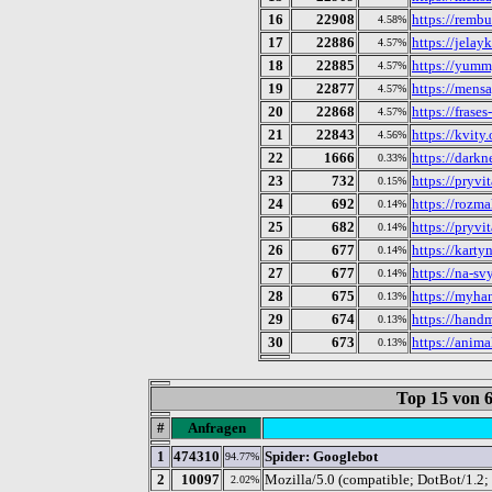
16
22908
https://remb
4.58%
17
22886
https://jelay
4.57%
18
22885
https://yumm
4.57%
19
22877
https://mens
4.57%
20
22868
https://frase
4.57%
21
22843
https://kvity.
4.56%
22
1666
https://dark
0.33%
23
732
https://pryv
0.15%
24
692
https://rozm
0.14%
25
682
https://pryvi
0.14%
26
677
https://karty
0.14%
27
677
https://na-sv
0.14%
28
675
https://myh
0.13%
29
674
https://hand
0.13%
30
673
https://anima
0.13%
Top 15 von
#
Anfragen
1
474310
Spider: Googlebot
94.77%
2
10097
Mozilla/5.0 (compatible; DotBot/1.2;
2.02%