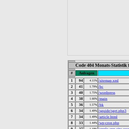
Code 404 Monats-Statistik
#
Anfragen
1
94
/sitemap.xml
4.11%
2
41
/bc
1.79%
3
40
/wordpress
1.75%
4
38
/main
1.66%
5
36
/bk
1.57%
6
34
/sguide/sget.php3
1.49%
7
34
/article.html
1.49%
8
33
/wp-cron.php
1.44%
9
27
/apple-app-site-ass
1.18%