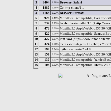
3
8404
Browser: Safari
1.68%
4
1880
Go-http-client/1.1
0.38%
5
1164
Browser: Firefox
0.23%
6
928
Mozilla/5.0 (compatible; Barkrowler/0
0.19%
7
739
facebookexternalhit/1.1 (+http://www
0.15%
8
472
Mozilla/5.0 AppleWebKit/537.36 (KHT
0.09%
9
422
Mozilla/5.0 (compatible; SemrushBot
0.08%
10
327
IonCrawl (https://www.ionos.de/terms-
0.07%
11
324
meta-externalagent/1.1 (+https://dev
0.06%
12
197
python-requests/2.24.0
0.04%
13
159
Mozilla/5.0 AppleWebKit/537.36 (KHT
0.03%
14
130
Mozilla/5.0 (compatible; YandexBot/3
0.03%
15
104
Mozilla/5.0 (compatible; AhrefsBot/7.
0.02%