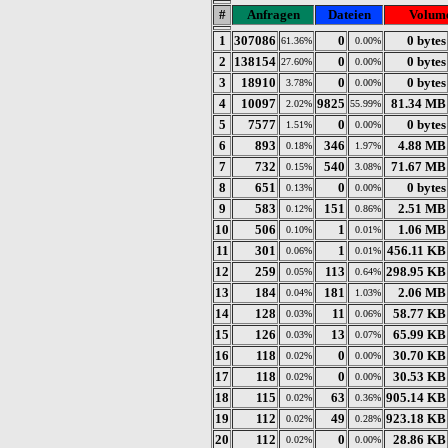
#
Anfragen
Dateien
Volum
1
307086
0
0 bytes
61.36%
0.00%
2
138154
0
0 bytes
27.60%
0.00%
3
18910
0
0 bytes
3.78%
0.00%
4
10097
9825
81.34 MB
2.02%
55.99%
5
7577
0
0 bytes
1.51%
0.00%
6
893
346
4.88 MB
0.18%
1.97%
7
732
540
71.67 MB
0.15%
3.08%
8
651
0
0 bytes
0.13%
0.00%
9
583
151
2.51 MB
0.12%
0.86%
10
506
1
1.06 MB
0.10%
0.01%
11
301
1
456.11 KB
0.06%
0.01%
12
259
113
298.95 KB
0.05%
0.64%
13
184
181
2.06 MB
0.04%
1.03%
14
128
11
58.77 KB
0.03%
0.06%
15
126
13
65.99 KB
0.03%
0.07%
16
118
0
30.70 KB
0.02%
0.00%
17
118
0
30.53 KB
0.02%
0.00%
18
115
63
905.14 KB
0.02%
0.36%
19
112
49
923.18 KB
0.02%
0.28%
20
112
0
28.86 KB
0.02%
0.00%