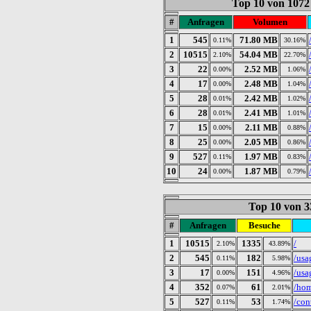
Top 10 von 1072
#
Anfragen
Volumen
1
545
71.80 MB
0.11%
30.16%
2
10515
54.04 MB
2.10%
22.70%
3
22
2.52 MB
0.00%
1.06%
4
17
2.48 MB
0.00%
1.04%
5
28
2.42 MB
0.01%
1.02%
6
28
2.41 MB
0.01%
1.01%
7
15
2.11 MB
0.00%
0.88%
8
25
2.05 MB
0.00%
0.86%
9
527
1.97 MB
0.11%
0.83%
10
24
1.87 MB
0.00%
0.79%
Top 10 von 3
#
Anfragen
Besuche
1
10515
1335
/
2.10%
43.89%
2
545
182
/usa
0.11%
5.98%
3
17
151
/usa
0.00%
4.96%
4
352
61
/ho
0.07%
2.01%
5
527
53
/con
0.11%
1.74%