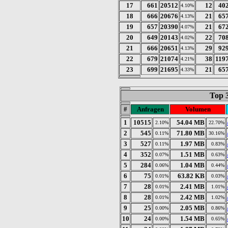
17
661
20512
12
40
4.10%
18
666
20676
21
65
4.13%
19
657
20390
21
67
4.07%
20
649
20143
22
70
4.02%
21
666
20651
29
92
4.13%
22
679
21074
38
119
4.21%
23
699
21695
21
65
4.33%
Top 
#
Anfragen
Volumen
1
10515
54.04 MB
2.10%
22.70%
2
545
71.80 MB
0.11%
30.16%
3
527
1.97 MB
0.11%
0.83%
4
352
1.51 MB
0.07%
0.63%
5
284
1.04 MB
0.06%
0.44%
6
75
63.82 KB
0.01%
0.03%
7
28
2.41 MB
0.01%
1.01%
8
28
2.42 MB
0.01%
1.02%
9
25
2.05 MB
0.00%
0.86%
10
24
1.54 MB
0.00%
0.65%