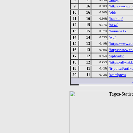
9
16
/https:/www.co
0.60%
10
16
/old/
0.60%
11
16
/backup/
0.60%
12
15
/new/
0.57%
13
15
/humans.txt
0.57%
14
14
/wp/
0.53%
15
13
/https:/www.co
0.49%
16
13
/https:/www.c
0.49%
17
12
/uploads/
0.45%
18
12
/https:/all-i
0.45%
19
11
/it-portal/art
0.42%
20
11
/wordpress
0.42%