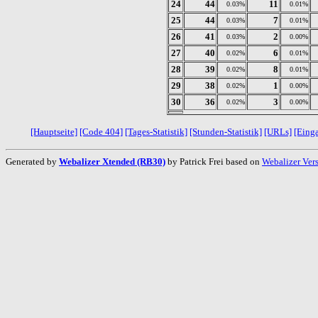
24
44
11
0.03%
0.01%
25
44
7
0.03%
0.01%
26
41
2
0.03%
0.00%
27
40
6
0.02%
0.01%
28
39
8
0.02%
0.01%
29
38
1
0.02%
0.00%
30
36
3
0.02%
0.00%
[Hauptseite]
[Code 404]
[Tages-Statistik]
[Stunden-Statistik]
[URLs]
[Eing
Generated by
Webalizer Xtended (RB30)
by Patrick Frei based on
Webalizer Ver