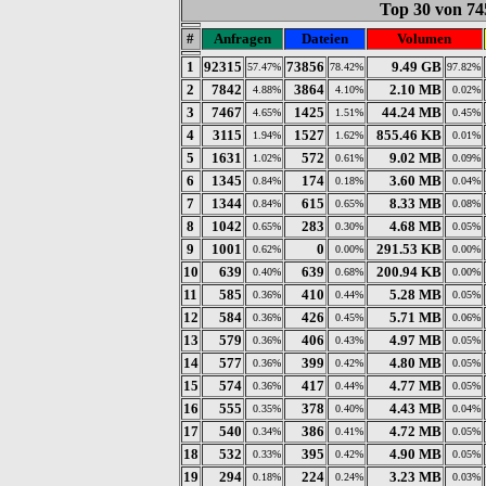
Top 30 von 74
#
Anfragen
Dateien
Volumen
1
92315
73856
9.49 GB
57.47%
78.42%
97.82%
2
7842
3864
2.10 MB
4.88%
4.10%
0.02%
3
7467
1425
44.24 MB
4.65%
1.51%
0.45%
4
3115
1527
855.46 KB
1.94%
1.62%
0.01%
5
1631
572
9.02 MB
1.02%
0.61%
0.09%
6
1345
174
3.60 MB
0.84%
0.18%
0.04%
7
1344
615
8.33 MB
0.84%
0.65%
0.08%
8
1042
283
4.68 MB
0.65%
0.30%
0.05%
9
1001
0
291.53 KB
0.62%
0.00%
0.00%
10
639
639
200.94 KB
0.40%
0.68%
0.00%
11
585
410
5.28 MB
0.36%
0.44%
0.05%
12
584
426
5.71 MB
0.36%
0.45%
0.06%
13
579
406
4.97 MB
0.36%
0.43%
0.05%
14
577
399
4.80 MB
0.36%
0.42%
0.05%
15
574
417
4.77 MB
0.36%
0.44%
0.05%
16
555
378
4.43 MB
0.35%
0.40%
0.04%
17
540
386
4.72 MB
0.34%
0.41%
0.05%
18
532
395
4.90 MB
0.33%
0.42%
0.05%
19
294
224
3.23 MB
0.18%
0.24%
0.03%