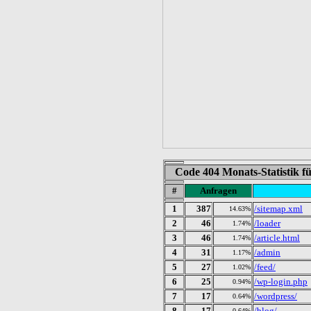
Code 404 Monats-Statistik 
#
Anfragen
1
387
/sitemap.xml
14.63%
2
46
/loader
1.74%
3
46
/article.html
1.74%
4
31
/admin
1.17%
5
27
/feed/
1.02%
6
25
/wp-login.php
0.94%
7
17
/wordpress/
0.64%
8
17
/blog/
0.64%