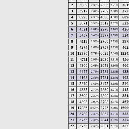
2
3689
2556
361
2.30%
2.71%
3
3912
2709
372
2.44%
2.88%
4
6998
4688
689
4.36%
4.98%
5
5671
3312
523
3.53%
3.52%
6
4521
2978
426
2.81%
3.16%
7
5457
3377
524
3.40%
3.59%
8
4113
2760
397
2.56%
2.93%
9
4274
2757
402
2.66%
2.93%
10
12386
6629
1224
7.71%
7.04%
11
4711
2930
456
2.93%
3.11%
12
4200
2972
400
2.61%
3.16%
13
4477
2782
433
2.79%
2.95%
14
4168
2781
402
2.59%
2.95%
15
5829
3475
540
3.63%
3.69%
16
4335
2839
415
2.70%
3.01%
17
3699
2809
351
2.30%
2.98%
18
4898
2798
467
3.05%
2.97%
19
17086
2725
1690
10.64%
2.89%
20
3780
2832
355
2.35%
3.01%
21
3753
2841
357
2.34%
3.02%
22
3735
2801
352
2.33%
2.97%