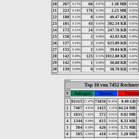
20
267
66
1.38 MB
0.17%
0.07%
0.01%
21
223
176
2.23 MB
0.14%
0.19%
0.02%
22
188
0
49.47 KB
0.12%
0.00%
0.00%
23
181
43
582.54 KB
0.11%
0.05%
0.01%
24
173
24
247.76 KB
0.11%
0.03%
0.00%
25
158
2
42.05 KB
0.10%
0.00%
0.00%
26
157
2
623.89 KB
0.10%
0.00%
0.01%
27
155
2
39.04 KB
0.10%
0.00%
0.00%
28
142
125
1012.80 KB
0.09%
0.13%
0.01%
29
142
1
36.68 KB
0.09%
0.00%
0.00%
30
139
0
38.70 KB
0.09%
0.00%
0.00%
Top 10 von 7452 Rechnern
#
Anfragen
Dateien
Volume
1
92315
73856
9.49 GB
57.47%
78.42%
9
2
7467
1425
44.24 MB
4.65%
1.51%
3
1631
572
9.02 MB
1.02%
0.61%
4
1344
615
8.33 MB
0.84%
0.65%
5
584
426
5.71 MB
0.36%
0.45%
6
585
410
5.28 MB
0.36%
0.44%