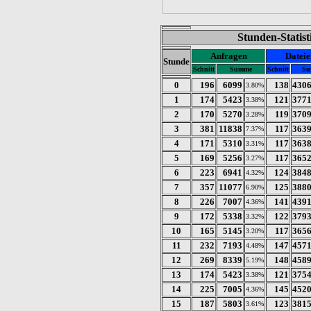
Stunden-Statis
Anfragen
Dateie
Stunde
Schnitt
Summe
Schnitt
Su
0
196
6099
138
430
3.80%
1
174
5423
121
377
3.38%
2
170
5270
119
370
3.28%
3
381
11838
117
363
7.37%
4
171
5310
117
363
3.31%
5
169
5256
117
365
3.27%
6
223
6941
124
384
4.32%
7
357
11077
125
388
6.90%
8
226
7007
141
439
4.36%
9
172
5338
122
379
3.32%
10
165
5145
117
365
3.20%
11
232
7193
147
457
4.48%
12
269
8339
148
458
5.19%
13
174
5423
121
375
3.38%
14
225
7005
145
452
4.36%
15
187
5803
123
381
3.61%