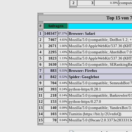
2
3
compute
0.39%
Top 15 von
#
Anfragen
1
140347
Browser: Safari
87.37%
2
7467
Mozilla/5.0 (compatible; DotBot/1.2; 
4.65%
3
2671
Mozilla/5.0 AppleWebKit/537.36 (KHT
1.66%
4
2295
Mozilla/5.0 (compatible; AhrefsBot/7.0;
1.43%
5
1823
Mozilla/5.0 AppleWebKit/537.36 (KHTM
1.13%
6
1630
Mozilla/5.0 (compatible; SERankingBac
1.01%
7
883
Browser: Firefox
0.55%
8
842
Spider: Googlebot
0.52%
9
704
Mozilla/5.0 (compatible; SemrushBot/7
0.44%
10
393
python-httpx/0.28.1
0.24%
11
218
Mozilla/5.0 (compatible; Barkrowler/0.9
0.14%
12
153
python-httpx/0.27.0
0.10%
13
140
Mozilla/5.0 (compatible; YandexBot/3.
0.09%
14
103
Turnitin (https://bit.ly/2UvnfoQ)
0.06%
15
70
Mozilla/5.0 (l9scan/2.0.3373e2833313e
0.04%