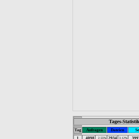
Tages-Statist
Tag
Anfragen
Dateien
Se
1
4098
2934
399
2.55%
3.12%