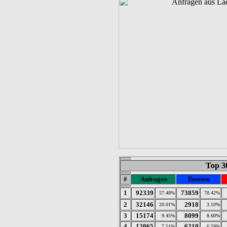
Top 3
#
Anfragen
Dateien
1
92339
73859
57.48%
78.42%
2
32146
2918
20.01%
3.10%
3
15174
8099
9.45%
8.60%
4
12065
6210
7.51%
6.59%