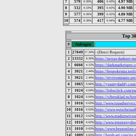
7
579
406
4.97 MB
0.36%
0.43%
8
532
395
4.90 MB
0.33%
0.42%
9
577
399
4.80 MB
0.36%
0.42%
10
574
417
4.77 MB
0.36%
0.44%
Top 30
#
Anfragen
1
27849
- (Direct Request)
17.34%
2
13332
https://nexus-darknet-m
8.30%
3
6666
https://darkmarketspro.
4.15%
4
3921
https://bespokemia.netli
2.44%
5
3921
https://reviewmiapro.net
2.44%
6
1065
http://youmydaddy.com/c
0.66%
7
1024
https://loboclick.com/p
0.64%
8
1024
https://vibrosklad.ru/bit
0.64%
9
1016
http://www.topadserver
0.63%
10
1016
https://www.gutscheinaf
0.63%
11
1012
http://www.readerswives
0.63%
12
1010
http://www.greenguysbo
0.63%
13
1010
https://www.beuronline.
0.63%
14
1009
http://harsh-art.com/go.
0.63%