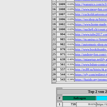
15
1009
http://jeanspics.com/te3
0.63%
16
1008
http://www.messyfun.co
0.63%
17
1007
http://cuckoldcartoons.n
0.63%
18
1006
https://socshop.ru/bitrix
0.63%
19
1002
https://www.home-made
0.62%
20
1000
https://suche6.ch/count
0.62%
21
994
http://www.tube2017.co
0.62%
22
985
https://m.sasisa.cc/foru
0.61%
23
982
http://automusic-shop.ru
0.61%
24
979
http://www.bookthumbs.
0.61%
25
975
http://undernylon.com/c
0.61%
26
639
https://miasetup.netlify.
0.40%
27
561
http://www.bdsm-comics
0.35%
28
557
http://ec89.ru/bitrix/rk.
0.35%
29
544
https://gfy.com/redirect-
0.34%
30
543
https://fuzido.my/pro
0.34%
Top 2 von 
#
Anfragen
1
759
https:/
99.61%