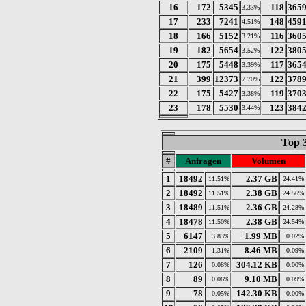
16
172
5345
118
365
3.33%
17
233
7241
148
459
4.51%
18
166
5152
116
360
3.21%
19
182
5654
122
380
3.52%
20
175
5448
117
365
3.39%
21
399
12373
122
378
7.70%
22
175
5427
119
370
3.38%
23
178
5530
123
384
3.44%
Top 
#
Anfragen
Volumen
1
18492
2.37 GB
11.51%
24.41%
2
18492
2.38 GB
11.51%
24.56%
3
18489
2.36 GB
11.51%
24.28%
4
18478
2.38 GB
11.50%
24.54%
5
6147
1.99 MB
3.83%
0.02%
6
2109
8.46 MB
1.31%
0.09%
7
126
304.12 KB
0.08%
0.00%
8
89
9.10 MB
0.06%
0.09%
9
78
142.30 KB
0.05%
0.00%