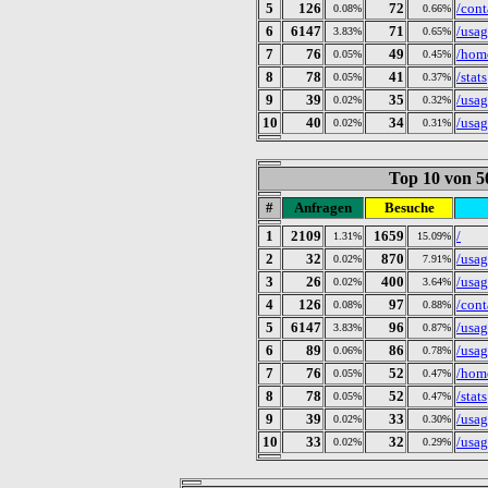
5
126
72
/cont
0.08%
0.66%
6
6147
71
/usag
3.83%
0.65%
7
76
49
/hom
0.05%
0.45%
8
78
41
/stats
0.05%
0.37%
9
39
35
/usa
0.02%
0.32%
10
40
34
/usa
0.02%
0.31%
Top 10 von 5
#
Anfragen
Besuche
1
2109
1659
/
1.31%
15.09%
2
32
870
/usa
0.02%
7.91%
3
26
400
/usa
0.02%
3.64%
4
126
97
/cont
0.08%
0.88%
5
6147
96
/usag
3.83%
0.87%
6
89
86
/usa
0.06%
0.78%
7
76
52
/hom
0.05%
0.47%
8
78
52
/stats
0.05%
0.47%
9
39
33
/usa
0.02%
0.30%
10
33
32
/usa
0.02%
0.29%