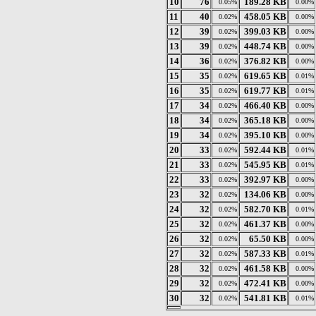
10
76
189.28 KB
0.05%
0.00%
11
40
458.05 KB
0.02%
0.00%
12
39
399.03 KB
0.02%
0.00%
13
39
448.74 KB
0.02%
0.00%
14
36
376.82 KB
0.02%
0.00%
15
35
619.65 KB
0.02%
0.01%
16
35
619.77 KB
0.02%
0.01%
17
34
466.40 KB
0.02%
0.00%
18
34
365.18 KB
0.02%
0.00%
19
34
395.10 KB
0.02%
0.00%
20
33
592.44 KB
0.02%
0.01%
21
33
545.95 KB
0.02%
0.01%
22
33
392.97 KB
0.02%
0.00%
23
32
134.06 KB
0.02%
0.00%
24
32
582.70 KB
0.02%
0.01%
25
32
461.37 KB
0.02%
0.00%
26
32
65.50 KB
0.02%
0.00%
27
32
587.33 KB
0.02%
0.01%
28
32
461.58 KB
0.02%
0.00%
29
32
472.41 KB
0.02%
0.00%
30
32
541.81 KB
0.02%
0.01%