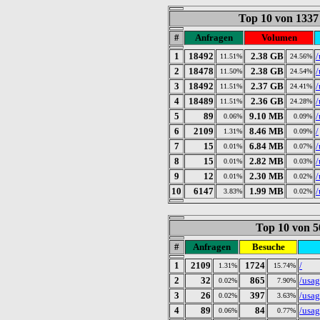
Top 10 von 1337
#
Anfragen
Volumen
1
18492
2.38 GB
11.51%
24.56%
2
18478
2.38 GB
11.50%
24.54%
3
18492
2.37 GB
11.51%
24.41%
4
18489
2.36 GB
11.51%
24.28%
5
89
9.10 MB
0.06%
0.09%
6
2109
8.46 MB
/
1.31%
0.09%
7
15
6.84 MB
/
0.01%
0.07%
8
15
2.82 MB
/
0.01%
0.03%
9
12
2.30 MB
/
0.01%
0.02%
10
6147
1.99 MB
/
3.83%
0.02%
Top 10 von 5
#
Anfragen
Besuche
1
2109
1724
/
1.31%
15.74%
2
32
865
/usa
0.02%
7.90%
3
26
397
/usa
0.02%
3.63%
4
89
84
/usa
0.06%
0.77%