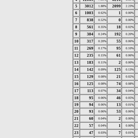
5
3012
2099
1.88%
2.23%
6
1003
1
0.62%
0.00%
7
838
0
0.52%
0.00%
8
561
18
0.35%
0.02%
9
384
192
0.24%
0.20%
10
317
55
0.20%
0.06%
11
269
95
0.17%
0.10%
12
235
61
0.15%
0.06%
13
183
2
0.11%
0.00%
14
142
125
0.09%
0.13%
15
129
21
0.08%
0.02%
16
125
74
0.08%
0.08%
17
113
34
0.07%
0.04%
18
95
46
0.06%
0.05%
19
94
13
0.06%
0.01%
20
93
53
0.06%
0.06%
21
60
2
0.04%
0.00%
22
57
1
0.04%
0.00%
23
47
7
0.03%
0.01%